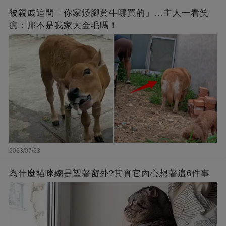
被親戚追問「你家矮腳黃牛哪買的」…主人一看笑
瘋：那不是我家大金毛嗎！
2023/07/23
為什麼貓咪總是望著窗外?其實它內心想著這6件事