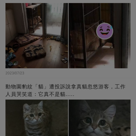
2023/07/23
動物園豹紋「貓」遭投訴說拿真貓忽悠游客，工作
人員哭笑道：它真不是貓.....