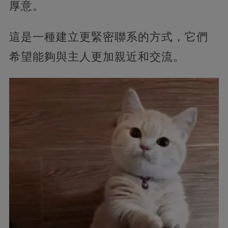
厚意。
這是一種建立更緊密聯系的方式，它們
希望能夠與主人更加親近和交流。