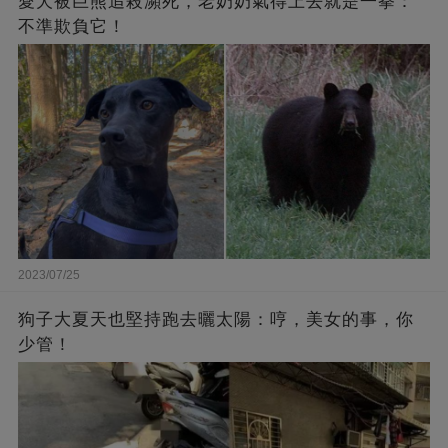
愛犬被巨熊追殺瀕死，老奶奶氣得上去就是一拳：
不準欺負它！
2023/07/25
狗子大夏天也堅持跑去曬太陽：哼，美女的事，你
少管！