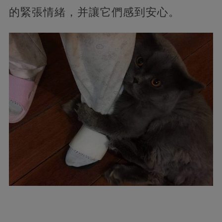
的緊張情緒，并讓它們感到安心。