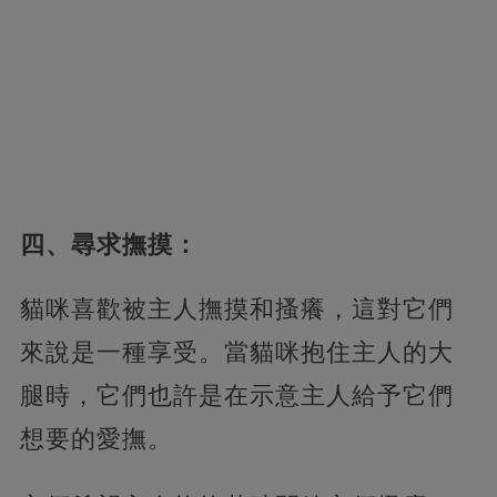
四、尋求撫摸：
貓咪喜歡被主人撫摸和搔癢，這對它們
來說是一種享受。當貓咪抱住主人的大
腿時，它們也許是在示意主人給予它們
想要的愛撫。