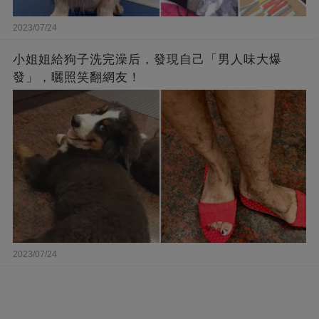
2023/07/24
小姐姐給狗子洗完澡后，發現自己「男人味大爆
發」，曬照笑翻網友！
2023/07/24