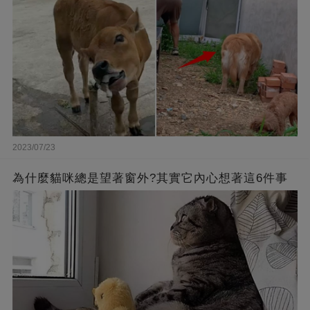
2023/07/23
為什麼貓咪總是望著窗外?其實它內心想著這6件事