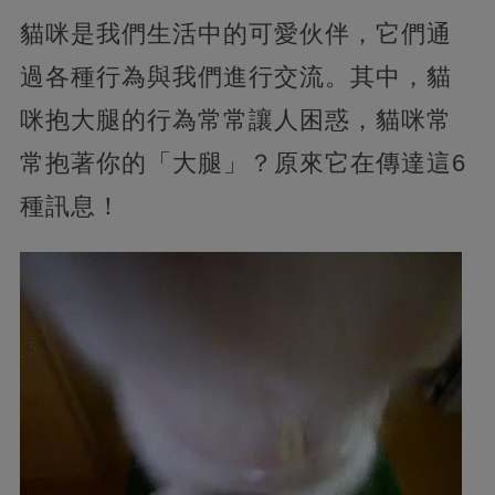
貓咪是我們生活中的可愛伙伴，它們通
過各種行為與我們進行交流。其中，貓
咪抱大腿的行為常常讓人困惑，貓咪常
常抱著你的「大腿」？原來它在傳達這6
種訊息！