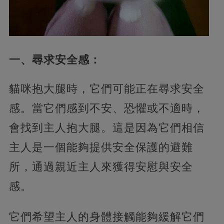
一、尋求安全感：
貓咪抱大腿時，它們可能正在尋求安全
感。當它們感到不安、恐懼或不適時，
會找到主人抱大腿。這是因為它們相信
主人是一個能夠提供安全保護的避難
所，通過親近主人來獲得安慰與安全
感。
它們希望主人的身體接觸能夠緩解它們