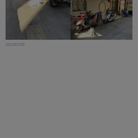
2023/07/25