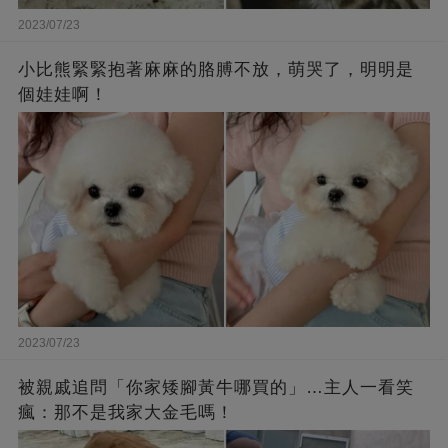
2023/07/23
小比熊緊緊抱著麻麻的胳膊不放，萌哭了，明明是
個娃娃啊！
2023/07/23
被親戚追問「你家矮腳黃牛哪買的」…主人一看笑
瘋：那不是我家大金毛嗎！