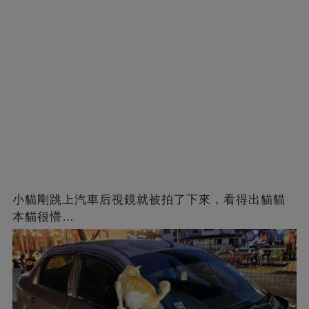
小貓剛跳上汽車后視鏡就被拍了下來，看得出貓貓
本貓很懵…