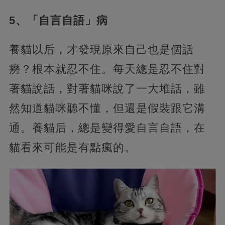
5、「自言自語」病
養貓以后，才發現原來自己也是個話
癆？根本就忍不住。每天總是忍不住對
著貓說話，對著貓咪說了一大堆話，雖
然知道貓咪聽不懂，但還是假裝跟它溝
通。養貓后，總是變得愛自言自語，在
貓看來可能是有點瘋的。