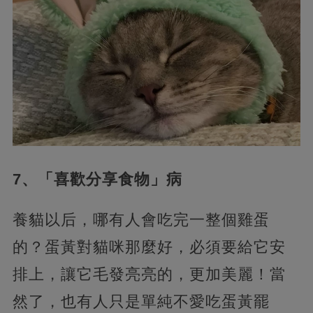
7、「喜歡分享食物」病
養貓以后，哪有人會吃完一整個雞蛋
的？蛋黃對貓咪那麼好，必須要給它安
排上，讓它毛發亮亮的，更加美麗！當
然了，也有人只是單純不愛吃蛋黃罷