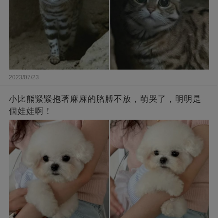
2023/07/23
小比熊緊緊抱著麻麻的胳膊不放，萌哭了，明明是
個娃娃啊！