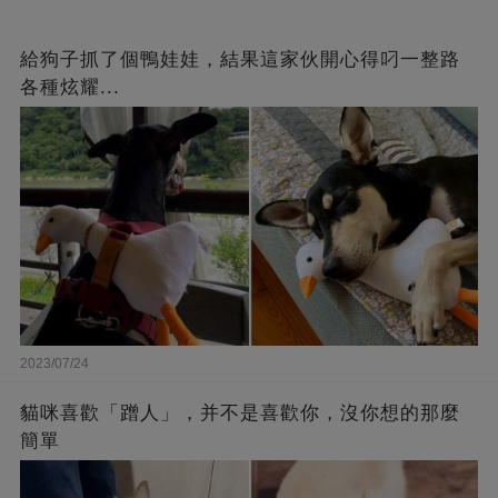
給狗子抓了個鴨娃娃，結果這家伙開心得叼一整路
各種炫耀...
2023/07/24
貓咪喜歡「蹭人」，并不是喜歡你，沒你想的那麼
簡單