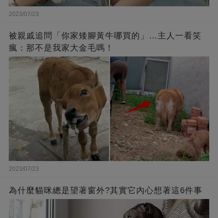
2023/07/23
被親戚追問「你家矮腳黃牛哪買的」…主人一看笑
瘋：那不是我家大金毛嗎！
2023/07/23
為什麼貓咪總是望著窗外?其實它內心想著這6件事