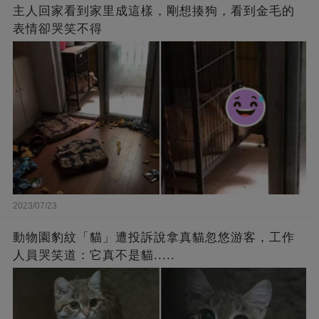
主人回家看到家里成這樣，剛想揍狗，看到金毛的
表情卻哭笑不得
2023/07/23
動物園豹紋「貓」遭投訴說拿真貓忽悠游客，工作
人員哭笑道：它真不是貓.....