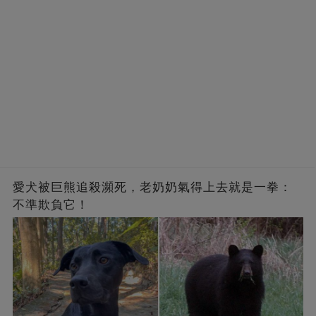
愛犬被巨熊追殺瀕死，老奶奶氣得上去就是一拳：
不準欺負它！