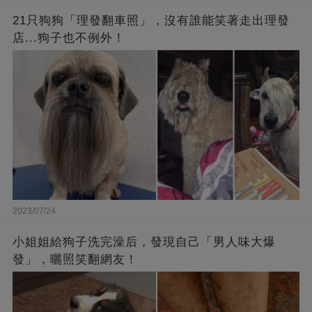
21只狗狗「理發翻車照」，沒有誰能笑著走出理發
店...狗子也不例外！
2023/07/24
小姐姐給狗子洗完澡后，發現自己「男人味大爆
發」，曬照笑翻網友！