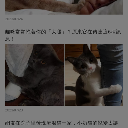
2023/07/24
貓咪常常抱著你的「大腿」？原來它在傳達這6種訊
息！
2023/07/23
網友在院子里發現流浪貓一家，小奶貓的蛻變太讓