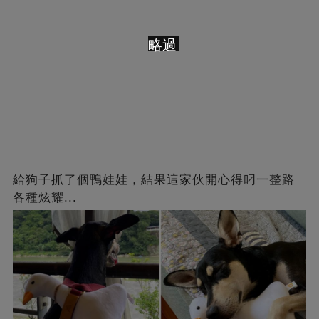
略過
給狗子抓了個鴨娃娃，結果這家伙開心得叼一整路
各種炫耀...