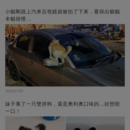
小貓剛跳上汽車后視鏡就被拍了下來，看得出貓貓
本貓很懵…
2023/07/25
妹子養了一只雙拼狗，還是奧利奧口味的…好想咬
一口！