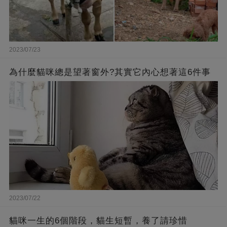
2023/07/23
為什麼貓咪總是望著窗外?其實它內心想著這6件事
2023/07/22
貓咪一生的6個階段，貓生短暫，養了請珍惜