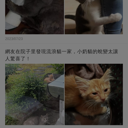
2023/07/23
網友在院子里發現流浪貓一家，小奶貓的蛻變太讓
人驚喜了！