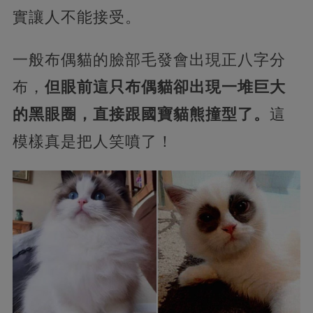
實讓人不能接受。
一般布偶貓的臉部毛發會出現正八字分
布，
但眼前這只布偶貓卻出現一堆巨大
的黑眼圈，直接跟國寶貓熊撞型了。
這
模樣真是把人笑噴了！