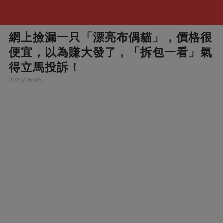
網上撿漏一只「漂亮布偶貓」，價格很
便宜，以為賺大發了，「拆包一看」氣
得立馬投訴！
2023/06/05