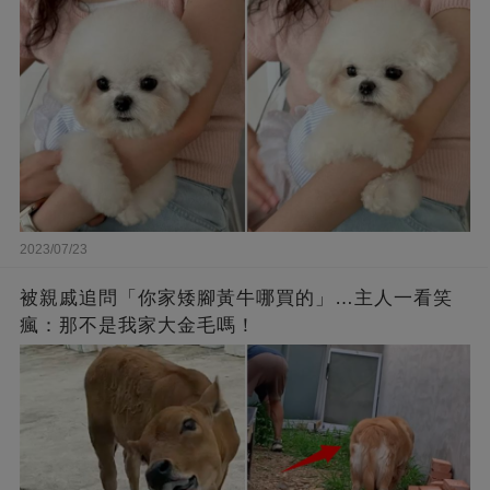
2023/07/23
被親戚追問「你家矮腳黃牛哪買的」…主人一看笑
瘋：那不是我家大金毛嗎！