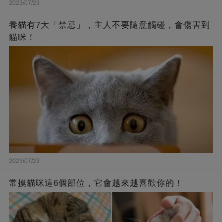
2023/07/23
養貓有7大「禁忌」，主人不要隨意觸碰，會傷害到
貓咪！
2023/07/23
常摸貓咪這6個部位，它會越來越喜歡你的！