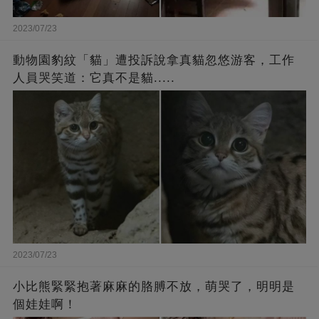
2023/07/23
動物園豹紋「貓」遭投訴說拿真貓忽悠游客，工作
人員哭笑道：它真不是貓.....
2023/07/23
小比熊緊緊抱著麻麻的胳膊不放，萌哭了，明明是
個娃娃啊！