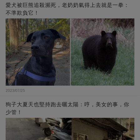
愛犬被巨熊追殺瀕死，老奶奶氣得上去就是一拳：
不準欺負它！
2023/07/25
狗子大夏天也堅持跑去曬太陽：哼，美女的事，你
少管！