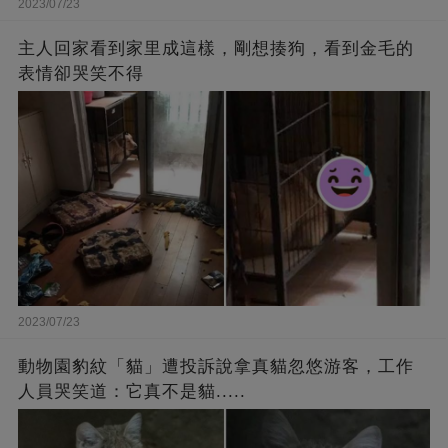
2023/07/23
主人回家看到家里成這樣，剛想揍狗，看到金毛的
表情卻哭笑不得
2023/07/23
動物園豹紋「貓」遭投訴說拿真貓忽悠游客，工作
人員哭笑道：它真不是貓.....