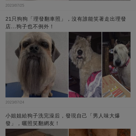
2023/07/25
21只狗狗「理發翻車照」，沒有誰能笑著走出理發
店...狗子也不例外！
2023/07/24
小姐姐給狗子洗完澡后，發現自己「男人味大爆
發」，曬照笑翻網友！