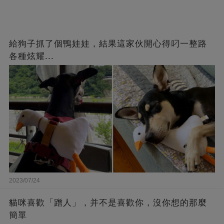
給狗子抓了個鴨娃娃，結果這家伙開心得叼一整路
各種炫耀...
2023/07/24
貓咪喜歡「蹭人」，并不是喜歡你，沒你想的那麼
簡單