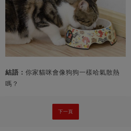
結語：
你家貓咪會像狗狗一樣哈氣散熱
嗎？
下一頁