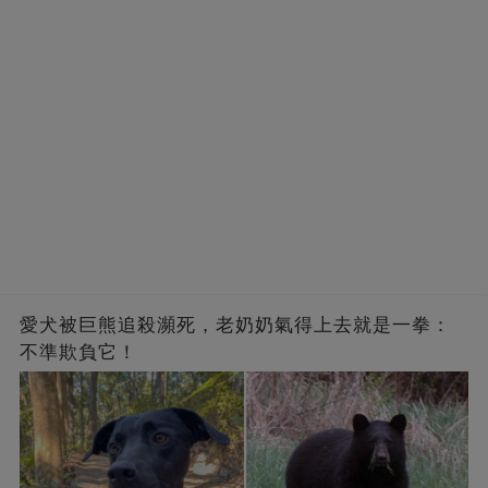
愛犬被巨熊追殺瀕死，老奶奶氣得上去就是一拳：
不準欺負它！