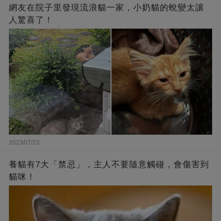
網友在院子里發現流浪貓一家，小奶貓的蛻變太讓
人驚喜了！
2023/07/23
養貓有7大「禁忌」，主人不要隨意觸碰，會傷害到
貓咪！