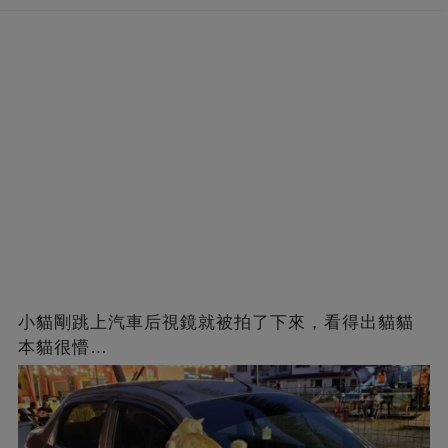
小貓剛跳上汽車后視鏡就被拍了下來，看得出貓貓
本貓很懵…