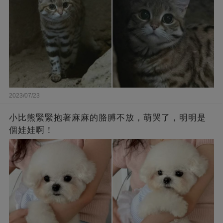
2023/07/23
小比熊緊緊抱著麻麻的胳膊不放，萌哭了，明明是
個娃娃啊！