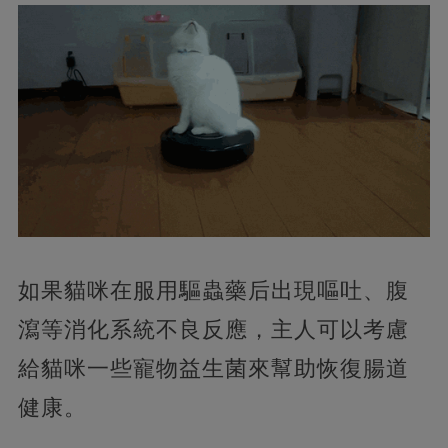
如果貓咪在服用驅蟲藥后出現嘔吐、腹
瀉等消化系統不良反應，主人可以考慮
給貓咪一些寵物益生菌來幫助恢復腸道
健康。