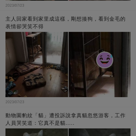
2023/07/23
主人回家看到家里成這樣，剛想揍狗，看到金毛的
表情卻哭笑不得
2023/07/23
動物園豹紋「貓」遭投訴說拿真貓忽悠游客，工作
人員哭笑道：它真不是貓.....