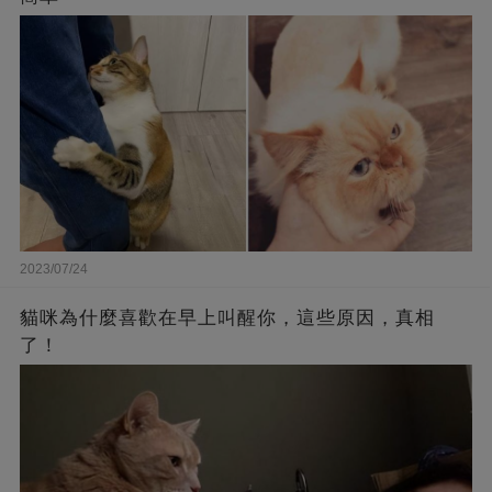
2023/07/24
貓咪為什麼喜歡在早上叫醒你，這些原因，真相
了！