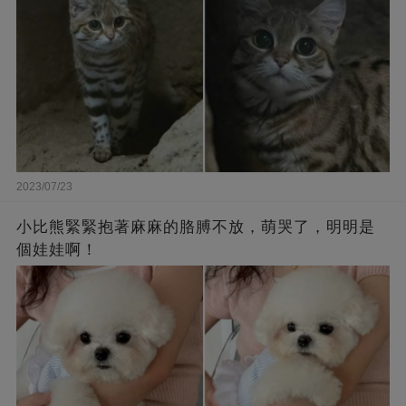
2023/07/23
小比熊緊緊抱著麻麻的胳膊不放，萌哭了，明明是
個娃娃啊！