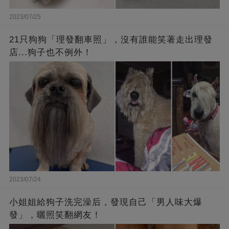
2023/07/25
21只狗狗「理發翻車照」，沒有誰能笑著走出理發
店...狗子也不例外！
2023/07/24
小姐姐給狗子洗完澡后，發現自己「男人味大爆
發」，曬照笑翻網友！