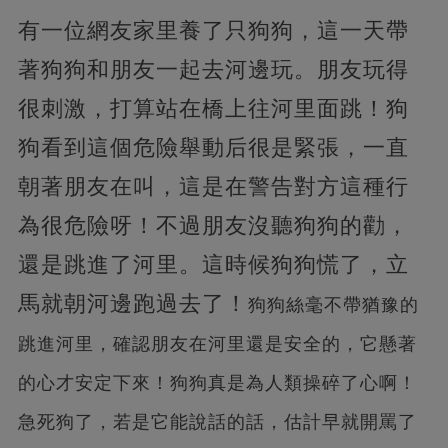
有一位網友家里養了只狗狗，這一天帶
著狗狗和朋友一起去河邊玩。朋友玩得
很刺激，打算站在橋上往河里面跳！狗
狗看到這個危險舉動后很是緊張，一直
朝著朋友在叫，這是在警告對方這種行
為很危險呀！不過朋友沒聽狗狗的勸，
還是跳進了河里。這時候狗狗慌了，立
馬就朝河邊跑過去了！
狗狗絲毫不帶猶豫的
跳進河里，確認朋友在河里還是安全的，它懸著
的心才安定下來！狗狗真是為人類操碎了心啊！
急死狗了，若是它能說話的話，估計早就開罵了