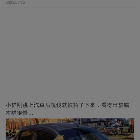
2023/07/25
小貓剛跳上汽車后視鏡就被拍了下來，看得出貓貓
本貓很懵…