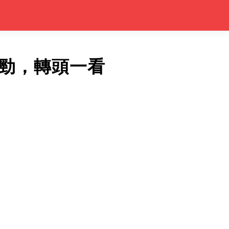
勁，轉頭一看