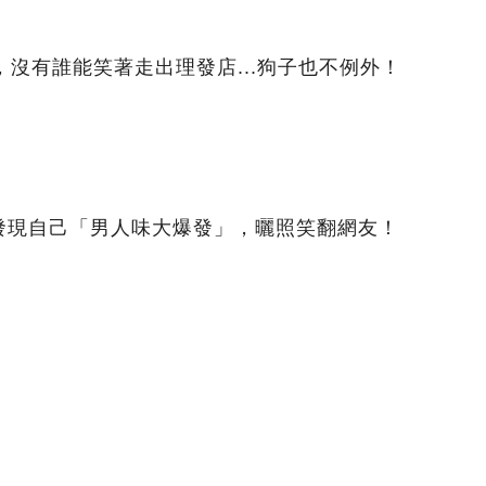
，沒有誰能笑著走出理發店...狗子也不例外！
發現自己「男人味大爆發」，曬照笑翻網友！