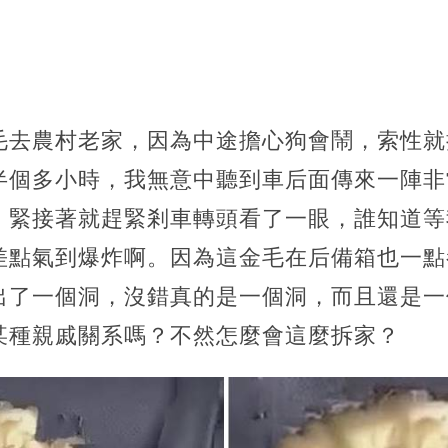
毛去農村老家，因為中途擔心狗會鬧，索性就
半個多小時，我無意中聽到車后面傳來一陣非
，緊接著就趕緊剎車轉頭看了一眼，誰知道等
差點氣到爆炸啊。因為這金毛在后備箱也一點
出了一個洞，沒錯真的是一個洞，而且還是一
某種親戚關系嗎？不然怎麼會這麼拆家？