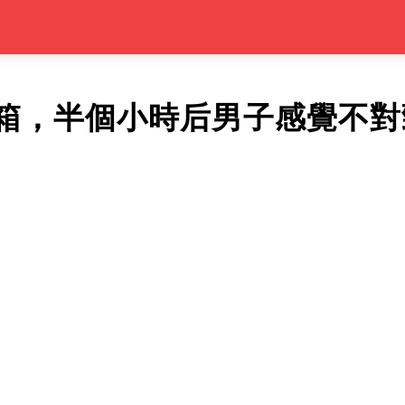
箱，半個小時后男子感覺不對