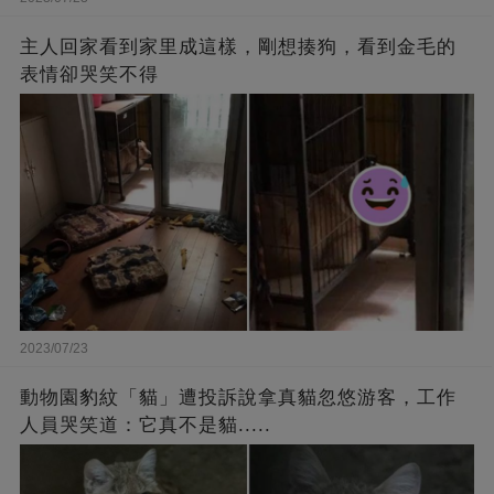
主人回家看到家里成這樣，剛想揍狗，看到金毛的
表情卻哭笑不得
2023/07/23
動物園豹紋「貓」遭投訴說拿真貓忽悠游客，工作
人員哭笑道：它真不是貓.....