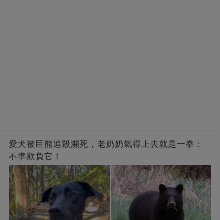
愛犬被巨熊追殺瀕死，老奶奶氣得上去就是一拳：
不準欺負它！