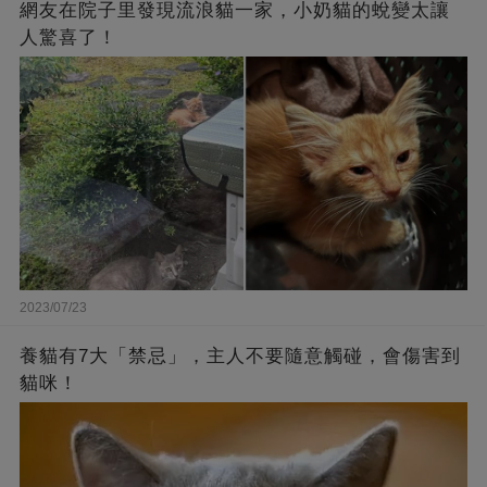
網友在院子里發現流浪貓一家，小奶貓的蛻變太讓
人驚喜了！
2023/07/23
養貓有7大「禁忌」，主人不要隨意觸碰，會傷害到
貓咪！