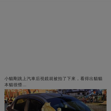
小貓剛跳上汽車后視鏡就被拍了下來，看得出貓貓
本貓很懵…