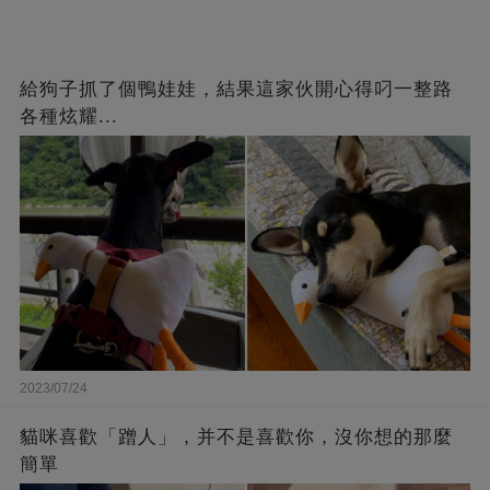
給狗子抓了個鴨娃娃，結果這家伙開心得叼一整路
各種炫耀...
2023/07/24
貓咪喜歡「蹭人」，并不是喜歡你，沒你想的那麼
簡單