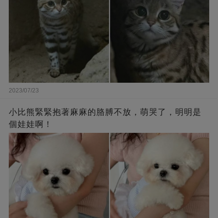
2023/07/23
小比熊緊緊抱著麻麻的胳膊不放，萌哭了，明明是
個娃娃啊！