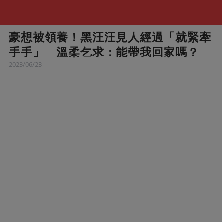
豪想被領養！黑汪汪見人經過「就緊牽
手手」 溫柔乞求：能帶我回家嗎？
2023/06/23