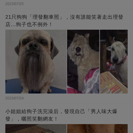
2023/07/25
21只狗狗「理發翻車照」，沒有誰能笑著走出理發
店...狗子也不例外！
2023/07/24
小姐姐給狗子洗完澡后，發現自己「男人味大爆
發」，曬照笑翻網友！