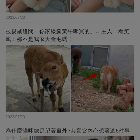
2023/07/23
被親戚追問「你家矮腳黃牛哪買的」…主人一看笑
瘋：那不是我家大金毛嗎！
2023/07/23
為什麼貓咪總是望著窗外?其實它內心想著這6件事