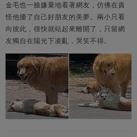
金毛也一臉嫌棄地看著網友，仿佛在責
怪他擾了自己好朋友的美夢。兩小只看
向彼此，很快就站起來離開了，只留網
友獨自在陽光下凌亂，哭笑不得。