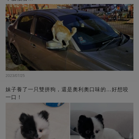
2023/07/25
妹子養了一只雙拼狗，還是奧利奧口味的…好想咬
一口！