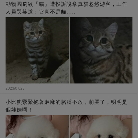
動物園豹紋「貓」遭投訴說拿真貓忽悠游客，工作
人員哭笑道：它真不是貓.....
2023/07/23
小比熊緊緊抱著麻麻的胳膊不放，萌哭了，明明是
個娃娃啊！