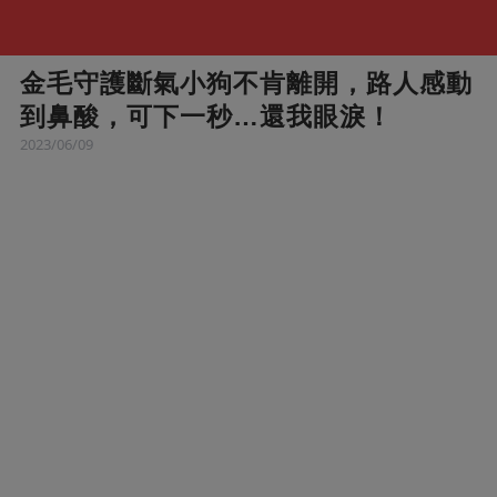
金毛守護斷氣小狗不肯離開，路人感動
到鼻酸，可下一秒…還我眼淚！
2023/06/09