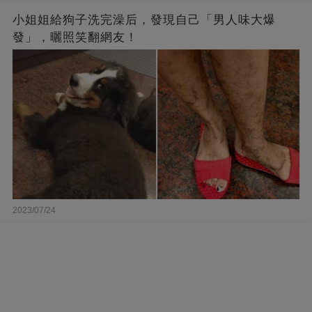
小姐姐給狗子洗完澡后，發現自己「男人味大爆
發」，曬照笑翻網友！
2023/07/24