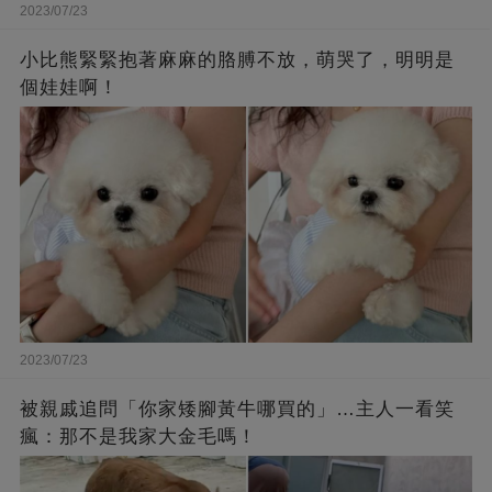
2023/07/23
小比熊緊緊抱著麻麻的胳膊不放，萌哭了，明明是
個娃娃啊！
2023/07/23
被親戚追問「你家矮腳黃牛哪買的」…主人一看笑
瘋：那不是我家大金毛嗎！