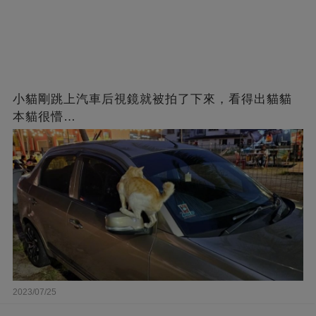
小貓剛跳上汽車后視鏡就被拍了下來，看得出貓貓
本貓很懵…
2023/07/25