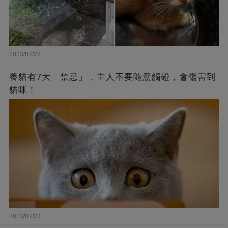
2023/07/23
養貓有7大「禁忌」，主人不要隨意觸碰，會傷害到
貓咪！
2023/07/23