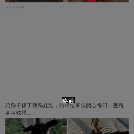
2023/07/24
略過
給狗子抓了個鴨娃娃，結果這家伙開心得叼一整路
各種炫耀...