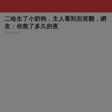
二哈生了小奶狗，主人看到后笑翻，網
友：你熬了多久的夜
2023/06/07