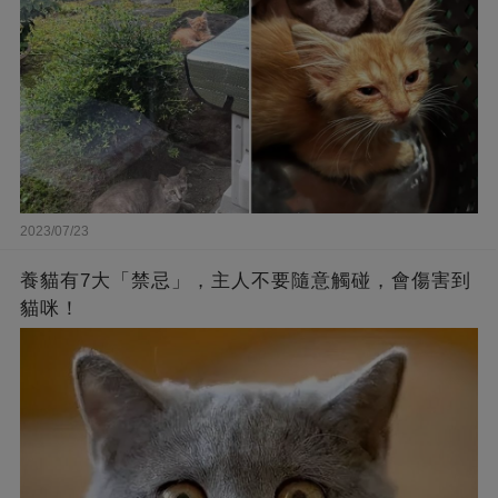
2023/07/23
養貓有7大「禁忌」，主人不要隨意觸碰，會傷害到
貓咪！