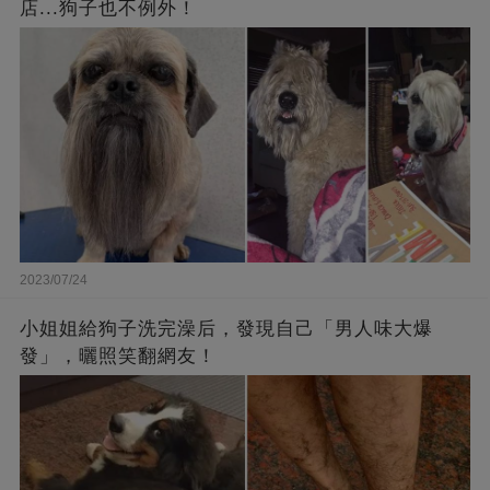
店...狗子也不例外！
2023/07/24
小姐姐給狗子洗完澡后，發現自己「男人味大爆
發」，曬照笑翻網友！