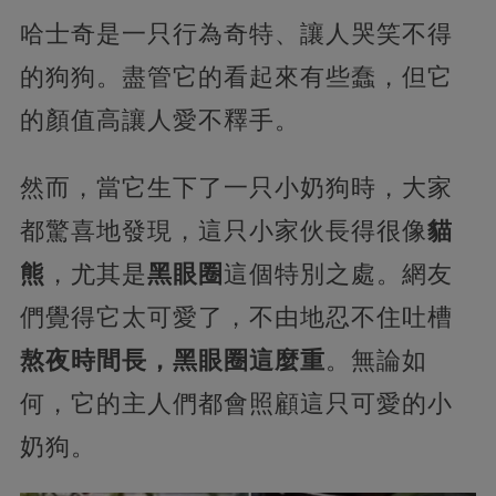
哈士奇是一只行為奇特、讓人哭笑不得
的狗狗。盡管它的看起來有些蠢，但它
的顏值高讓人愛不釋手。
然而，當它生下了一只小奶狗時，大家
都驚喜地發現，這只小家伙長得很像
貓
熊
，尤其是
黑眼圈
這個特別之處。網友
們覺得它太可愛了，不由地忍不住吐槽
熬夜時間長，黑眼圈這麼重
。無論如
何，它的主人們都會照顧這只可愛的小
奶狗。