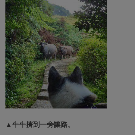
▲牛牛擠到一旁讓路。