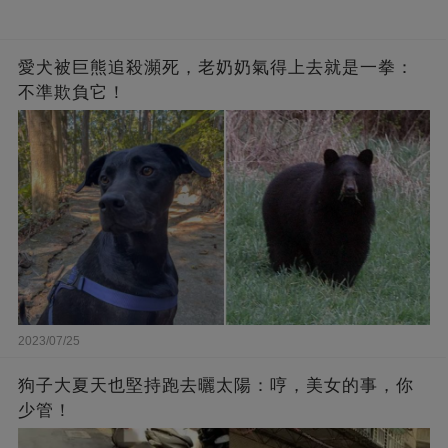
愛犬被巨熊追殺瀕死，老奶奶氣得上去就是一拳：
不準欺負它！
2023/07/25
狗子大夏天也堅持跑去曬太陽：哼，美女的事，你
少管！