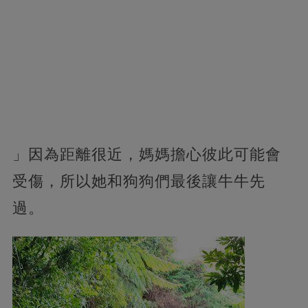
」因為距離很近，媽媽擔心彼此可能會
受傷，所以她和狗狗們最後讓牛牛先
過。