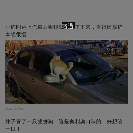
略過
小貓剛跳上汽車后視鏡就被拍了下來，看得出貓貓
本貓很懵…
2023/07/25
妹子養了一只雙拼狗，還是奧利奧口味的…好想咬
一口！