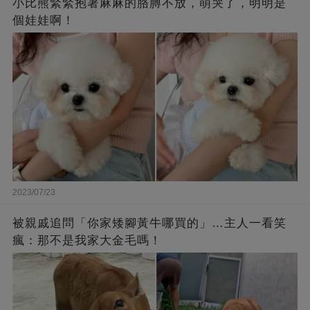
小比熊緊緊抱著麻麻的胳膊不放，萌哭了，明明是
個娃娃啊！
2023/07/23
被親戚追問「你家矮腳黃牛哪買的」…主人一看笑
瘋：那不是我家大金毛嗎！