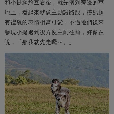
和小提尷尬互看後，就先擠到旁邊的草
地上，看起來就像主動讓路般，搭配超
有禮貌的表情相當可愛，不過牠們後來
發現小提退到後方便主動往前，好像在
說，「那我就先走囉～。」