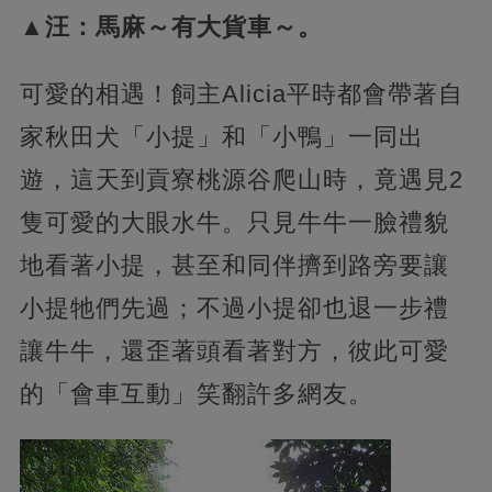
▲汪：馬麻～有大貨車～。
可愛的相遇！飼主Alicia平時都會帶著自
家秋田犬「小提」和「小鴨」一同出
遊，這天到貢寮桃源谷爬山時，竟遇見2
隻可愛的大眼水牛。只見牛牛一臉禮貌
地看著小提，甚至和同伴擠到路旁要讓
小提牠們先過；不過小提卻也退一步禮
讓牛牛，還歪著頭看著對方，彼此可愛
的「會車互動」笑翻許多網友。