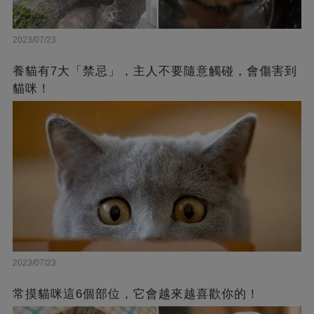
2023/07/23
養貓有7大「禁忌」，主人不要隨意觸碰，會傷害到
貓咪！
2023/07/23
常摸貓咪這6個部位，它會越來越喜歡你的！