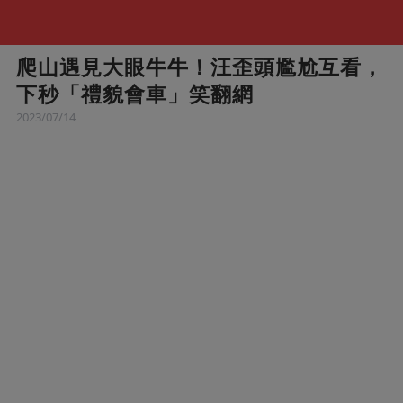
爬山遇見大眼牛牛！汪歪頭尷尬互看，
下秒「禮貌會車」笑翻網
2023/07/14