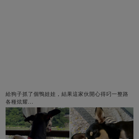
給狗子抓了個鴨娃娃，結果這家伙開心得叼一整路
各種炫耀...