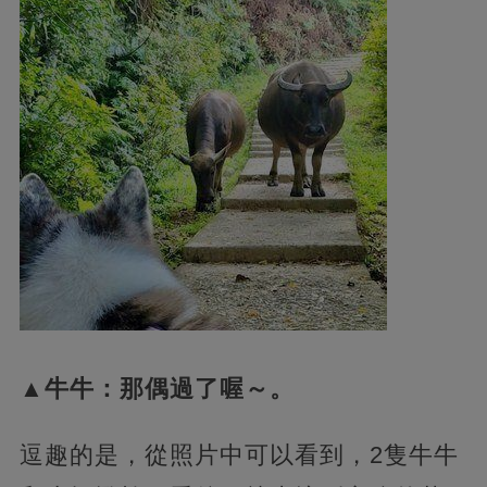
▲牛牛：那偶過了喔～。
逗趣的是，從照片中可以看到，2隻牛牛