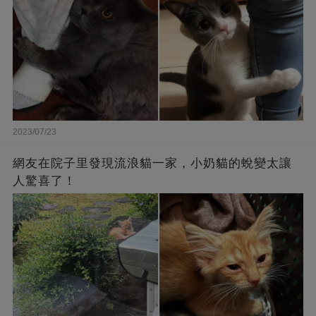
2023/07/23
網友在院子里發現流浪貓一家，小奶貓的蛻變太讓
人驚喜了！