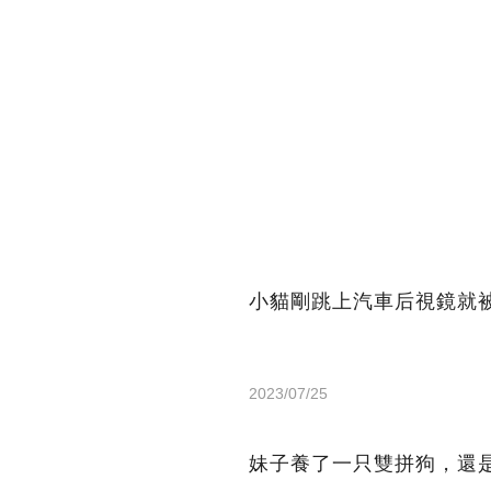
小貓剛跳上汽車后視鏡就
2023/07/25
妹子養了一只雙拼狗，還