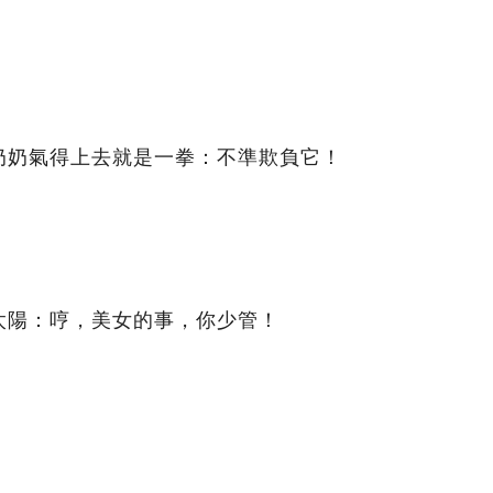
奶奶氣得上去就是一拳：不準欺負它！
太陽：哼，美女的事，你少管！