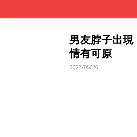
男友脖子出現
情有可原
2023/05/26