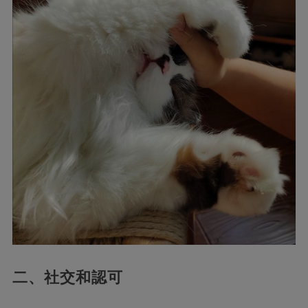
二、社交和認可