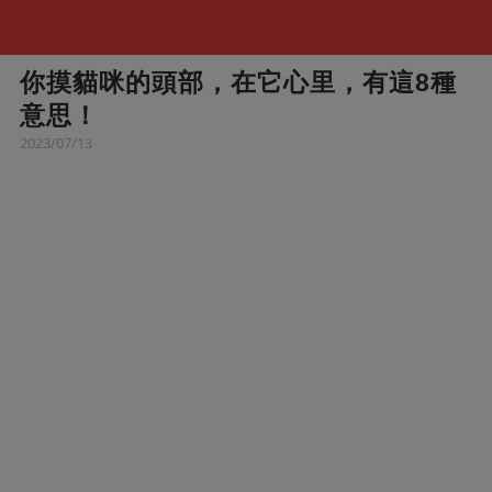
你摸貓咪的頭部，在它心里，有這8種
意思！
2023/07/13