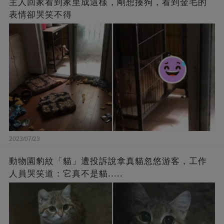
主人回家看到家里成這樣，剛想揍狗，看到金毛的
表情卻哭笑不得
2023/07/23
動物園豹紋「貓」遭投訴說拿真貓忽悠游客，工作
人員哭笑道：它真不是貓.....