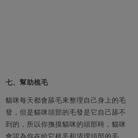
七、幫助梳毛
貓咪每天都會舔毛來整理自己身上的毛
發，但是貓咪頭部的毛發是它自己舔不
到的，所以你撫摸貓咪的頭部時，貓咪
會認為你在給它梳毛和清理頭部的毛