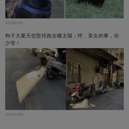
2023/07/25
狗子大夏天也堅持跑去曬太陽：哼，美女的事，你
少管！
2023/07/25