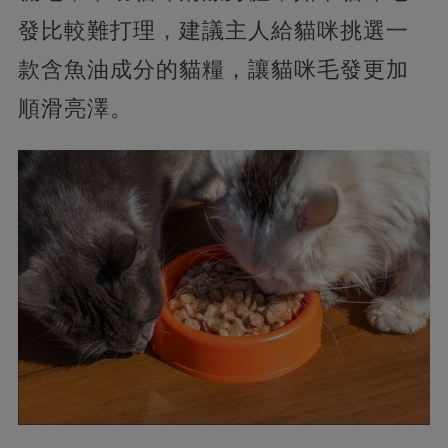
發比較難打理，建議主人給貓咪挑選一
款含魚油成分的貓糧，讓貓咪毛發更加
順滑亮澤。