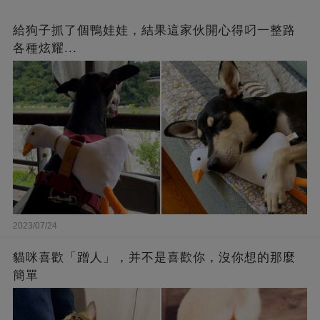
給狗子抓了個鴨娃娃，結果這家伙開心得叼一整路
各種炫耀...
2023/07/24
貓咪喜歡「蹭人」，并不是喜歡你，沒你想的那麼
簡單