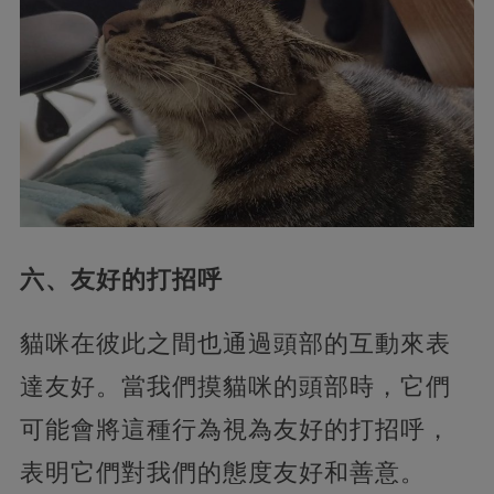
六、友好的打招呼
貓咪在彼此之間也通過頭部的互動來表
達友好。當我們摸貓咪的頭部時，它們
可能會將這種行為視為友好的打招呼，
表明它們對我們的態度友好和善意。