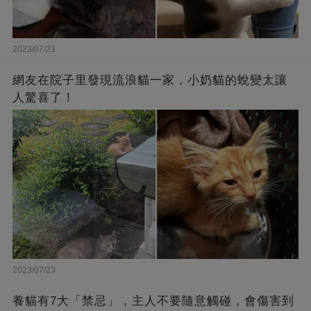
2023/07/23
網友在院子里發現流浪貓一家，小奶貓的蛻變太讓
人驚喜了！
2023/07/23
養貓有7大「禁忌」，主人不要隨意觸碰，會傷害到