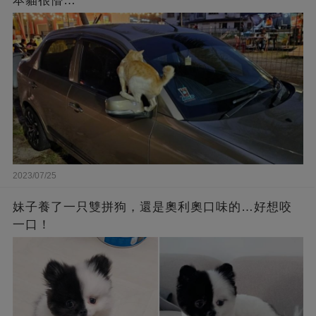
本貓很懵…
2023/07/25
妹子養了一只雙拼狗，還是奧利奧口味的…好想咬
一口！