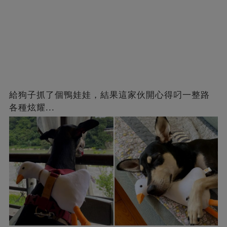
給狗子抓了個鴨娃娃，結果這家伙開心得叼一整路
各種炫耀...