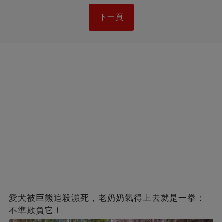
下一頁
愛犬被巨熊追殺瀕死，老奶奶氣得上去就是一拳：
不準欺負它！