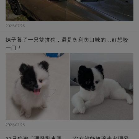
2023/07/25
妹子養了一只雙拼狗，還是奧利奧口味的…好想咬
一口！
2023/07/25
21只狗狗「理發翻車照」，沒有誰能笑著走出理發