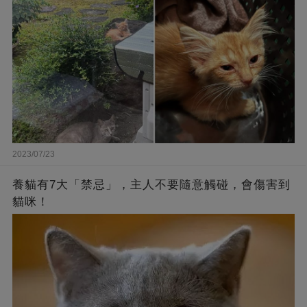
2023/07/23
養貓有7大「禁忌」，主人不要隨意觸碰，會傷害到
貓咪！