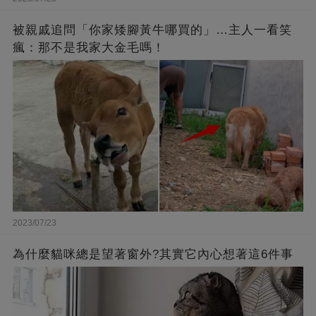
被親戚追問「你家矮腳黃牛哪買的」…主人一看笑
瘋：那不是我家大金毛嗎！
2023/07/23
為什麼貓咪總是望著窗外?其實它內心想著這6件事