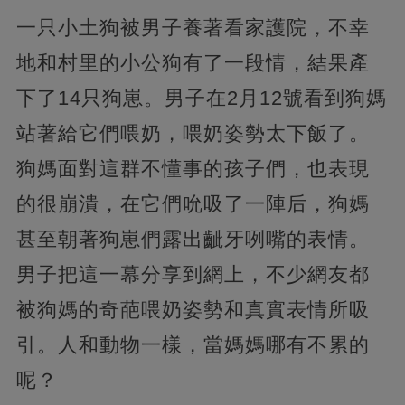
一只小土狗被男子養著看家護院，不幸
地和村里的小公狗有了一段情，結果產
下了14只狗崽。男子在2月12號看到狗媽
站著給它們喂奶，喂奶姿勢太下飯了。
狗媽面對這群不懂事的孩子們，也表現
的很崩潰，在它們吮吸了一陣后，狗媽
甚至朝著狗崽們露出齜牙咧嘴的表情。
男子把這一幕分享到網上，不少網友都
被狗媽的奇葩喂奶姿勢和真實表情所吸
引。人和動物一樣，當媽媽哪有不累的
呢？