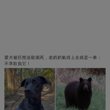
愛犬被巨熊追殺瀕死，老奶奶氣得上去就是一拳：
不準欺負它！