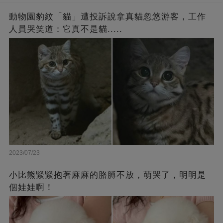
動物園豹紋「貓」遭投訴說拿真貓忽悠游客，工作
人員哭笑道：它真不是貓.....
2023/07/23
小比熊緊緊抱著麻麻的胳膊不放，萌哭了，明明是
個娃娃啊！