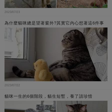
2023/07/23
為什麼貓咪總是望著窗外?其實它內心想著這6件事
2023/07/22
貓咪一生的6個階段，貓生短暫，養了請珍惜