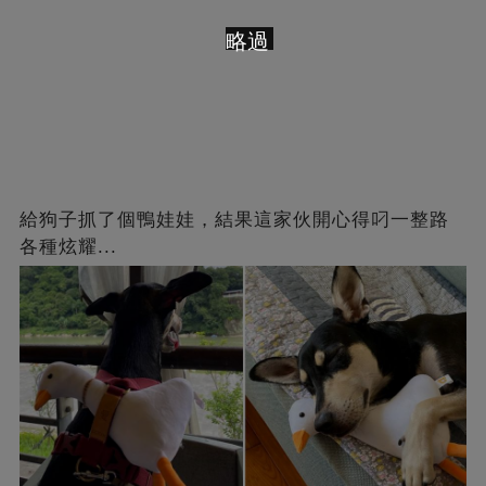
略過
給狗子抓了個鴨娃娃，結果這家伙開心得叼一整路
各種炫耀...