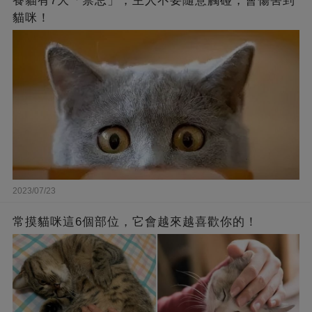
養貓有7大「禁忌」，主人不要隨意觸碰，會傷害到
貓咪！
2023/07/23
常摸貓咪這6個部位，它會越來越喜歡你的！