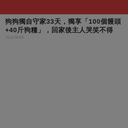
狗狗獨自守家33天，獨享「100個饅頭
+40斤狗糧」，回家後主人哭笑不得
2023/06/06