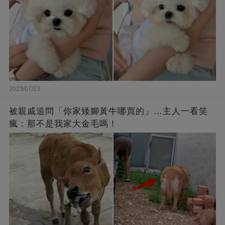
2023/07/23
被親戚追問「你家矮腳黃牛哪買的」…主人一看笑
瘋：那不是我家大金毛嗎！