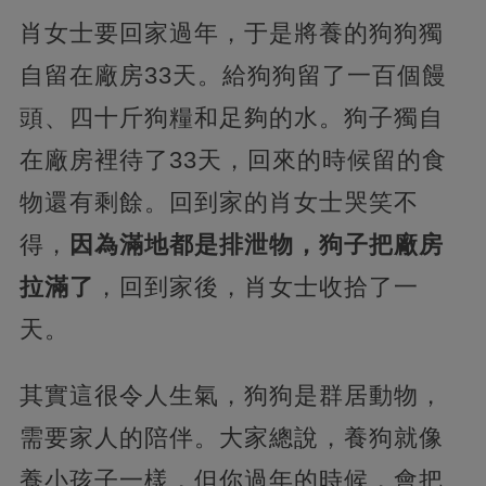
肖女士要回家過年，于是將養的狗狗獨
自留在廠房33天。給狗狗留了一百個饅
頭、四十斤狗糧和足夠的水。狗子獨自
在廠房裡待了33天，回來的時候留的食
物還有剩餘。回到家的肖女士哭笑不
得，
因為滿地都是排泄物，狗子把廠房
拉滿了
，回到家後，肖女士收拾了一
天。
其實這很令人生氣，狗狗是群居動物，
需要家人的陪伴。大家總說，養狗就像
養小孩子一樣，但你過年的時候，會把