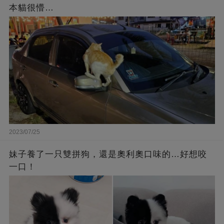
本貓很懵…
2023/07/25
妹子養了一只雙拼狗，還是奧利奧口味的…好想咬
一口！