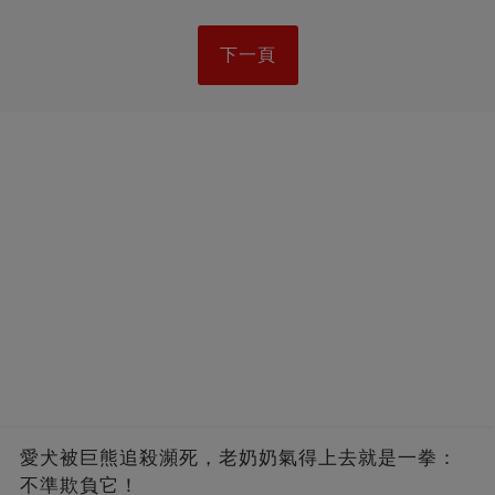
下一頁
愛犬被巨熊追殺瀕死，老奶奶氣得上去就是一拳：
不準欺負它！