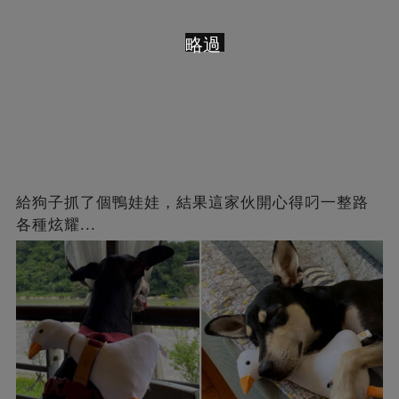
略過
給狗子抓了個鴨娃娃，結果這家伙開心得叼一整路
各種炫耀...