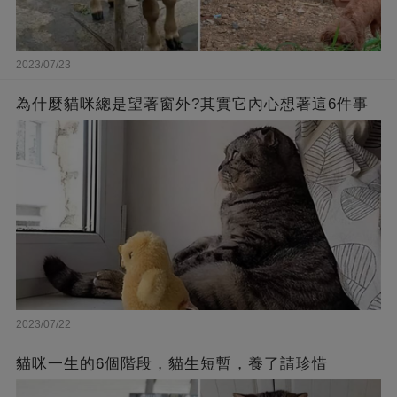
2023/07/23
為什麼貓咪總是望著窗外?其實它內心想著這6件事
2023/07/22
貓咪一生的6個階段，貓生短暫，養了請珍惜