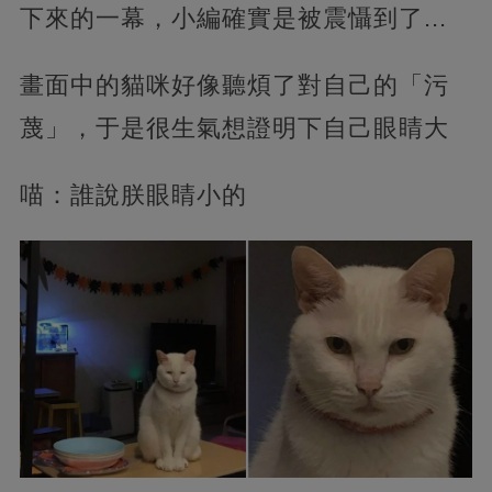
下來的一幕，小編確實是被震懾到了...
畫面中的貓咪好像聽煩了對自己的「污
蔑」，于是很生氣想證明下自己眼睛大
喵：誰說朕眼睛小的