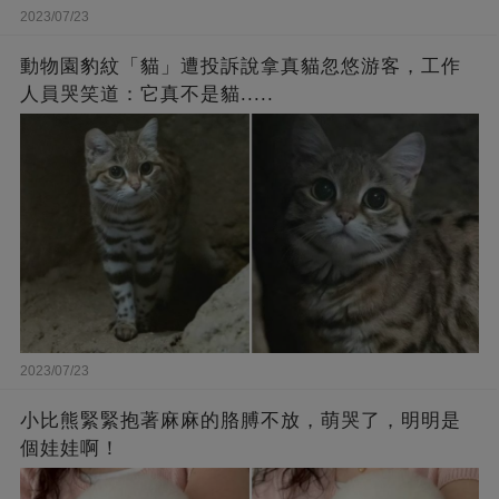
2023/07/23
動物園豹紋「貓」遭投訴說拿真貓忽悠游客，工作
人員哭笑道：它真不是貓.....
2023/07/23
小比熊緊緊抱著麻麻的胳膊不放，萌哭了，明明是
個娃娃啊！