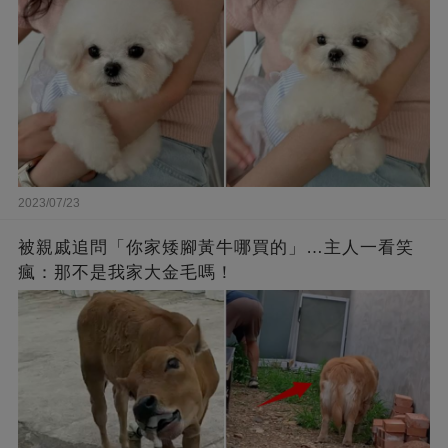
2023/07/23
被親戚追問「你家矮腳黃牛哪買的」…主人一看笑
瘋：那不是我家大金毛嗎！