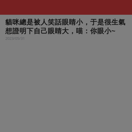
貓咪總是被人笑話眼睛小，于是很生氣
想證明下自己眼睛大，喵：你眼小~
2023/05/31