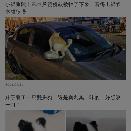
小貓剛跳上汽車后視鏡就被拍了下來，看得出貓貓
本貓很懵…
2023/07/25
妹子養了一只雙拼狗，還是奧利奧口味的…好想咬
一口！