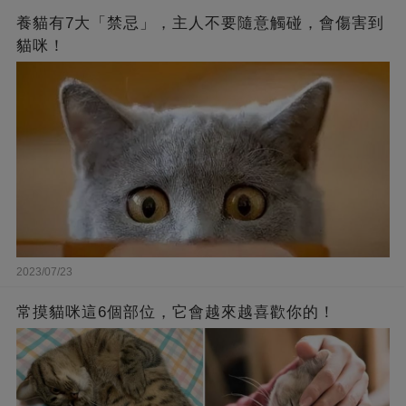
養貓有7大「禁忌」，主人不要隨意觸碰，會傷害到
貓咪！
2023/07/23
常摸貓咪這6個部位，它會越來越喜歡你的！