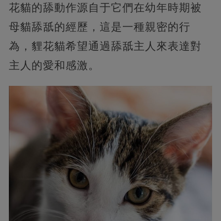
花貓的舔動作源自于它們在幼年時期被
母貓舔舐的經歷，這是一種親密的行
為，貍花貓希望通過舔舐主人來表達對
主人的愛和感激。