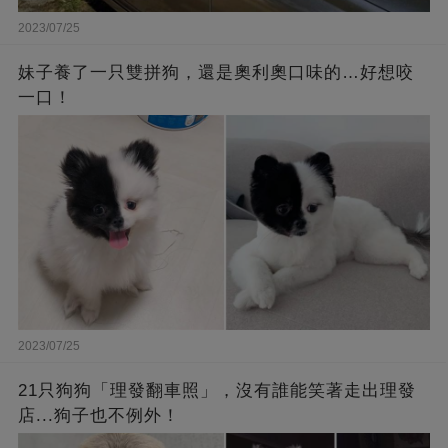
2023/07/25
妹子養了一只雙拼狗，還是奧利奧口味的…好想咬
一口！
2023/07/25
21只狗狗「理發翻車照」，沒有誰能笑著走出理發
店...狗子也不例外！