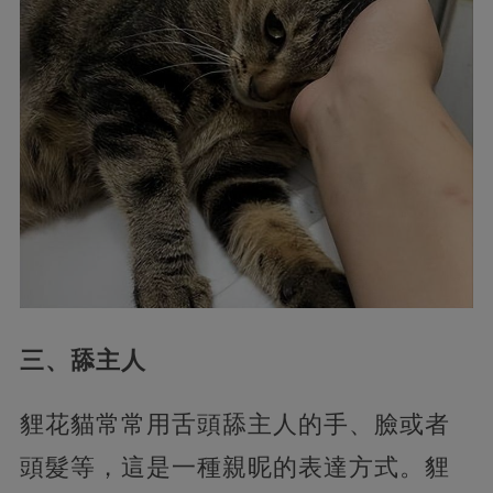
三、舔主人
貍花貓常常用舌頭舔主人的手、臉或者
頭髮等，這是一種親昵的表達方式。貍