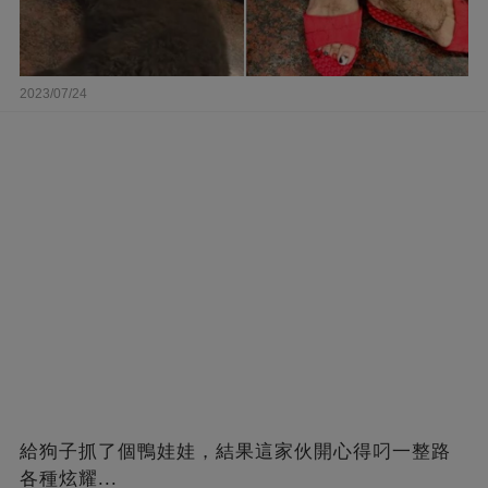
2023/07/24
給狗子抓了個鴨娃娃，結果這家伙開心得叼一整路
各種炫耀...