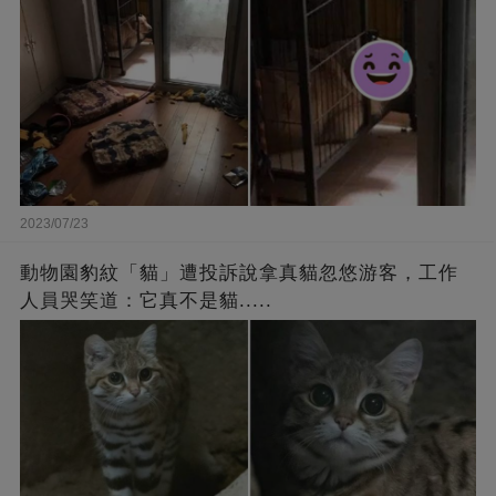
2023/07/23
動物園豹紋「貓」遭投訴說拿真貓忽悠游客，工作
人員哭笑道：它真不是貓.....