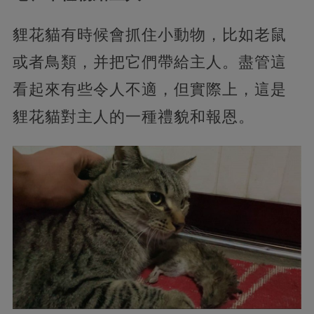
貍花貓有時候會抓住小動物，比如老鼠
或者鳥類，并把它們帶給主人。盡管這
看起來有些令人不適，但實際上，這是
貍花貓對主人的一種禮貌和報恩。