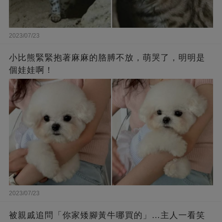
2023/07/23
小比熊緊緊抱著麻麻的胳膊不放，萌哭了，明明是
個娃娃啊！
2023/07/23
被親戚追問「你家矮腳黃牛哪買的」…主人一看笑