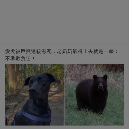
愛犬被巨熊追殺瀕死，老奶奶氣得上去就是一拳：
不準欺負它！