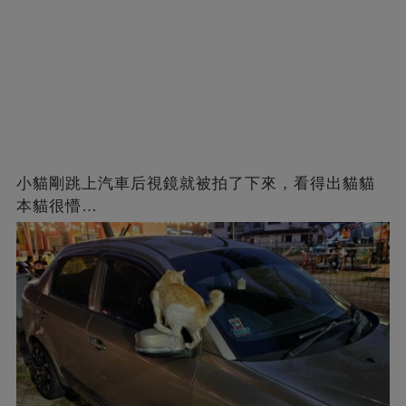
小貓剛跳上汽車后視鏡就被拍了下來，看得出貓貓
本貓很懵…