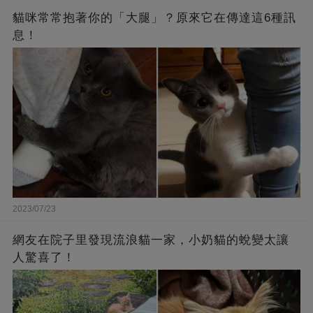
貓咪常常抱著你的「大腿」？原來它在傳達這6種訊
息！
2023/07/23
網友在院子里發現流浪貓一家，小奶貓的蛻變太讓
人驚喜了！