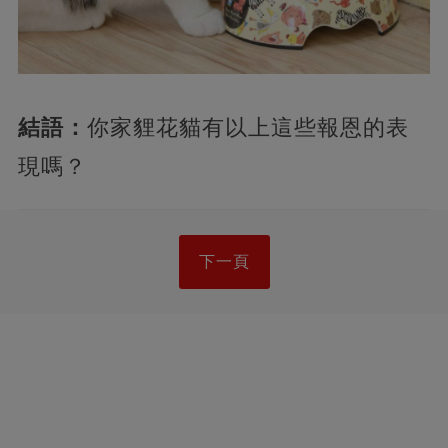
結語：
你家貍花貓有以上這些報恩的表
現嗎？
下一頁