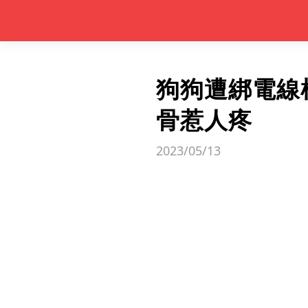
狗狗遭綁電線
骨惹人疼
2023/05/13