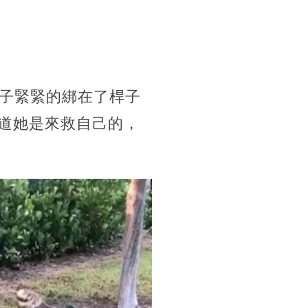
子緊緊的綁在了桿子
知道她是來救自己的，