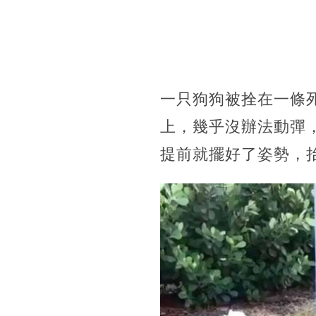
一只狗狗被拴在一條
上，幾乎沒辦法動彈，
提前就擺好了姿勢，