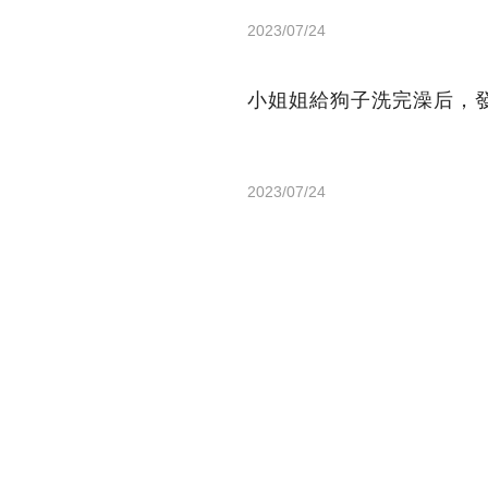
2023/07/24
小姐姐給狗子洗完澡后，
2023/07/24