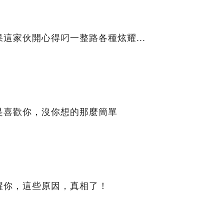
這家伙開心得叼一整路各種炫耀...
是喜歡你，沒你想的那麼簡單
醒你，這些原因，真相了！