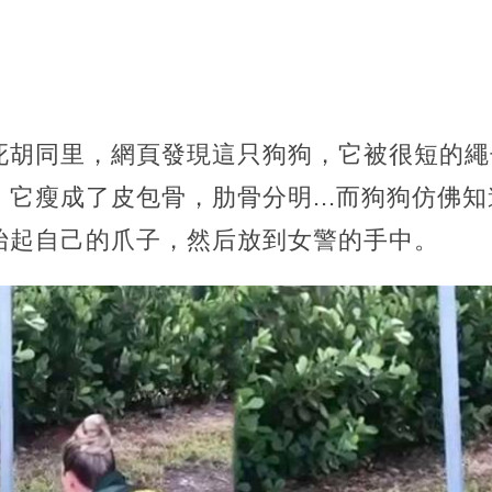
死胡同里，網頁發現這只狗狗，它被很短的繩
它瘦成了皮包骨，肋骨分明...而狗狗仿佛
抬起自己的爪子，然后放到女警的手中。