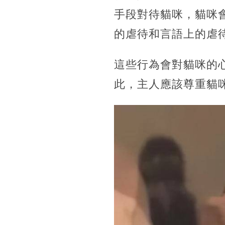
手段對待貓咪，貓咪
的虐待和言語上的虐
這些行為會對貓咪的
此，主人應該尊重貓