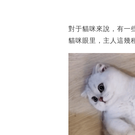
對于貓咪來說，有一
貓咪眼里，主人這幾