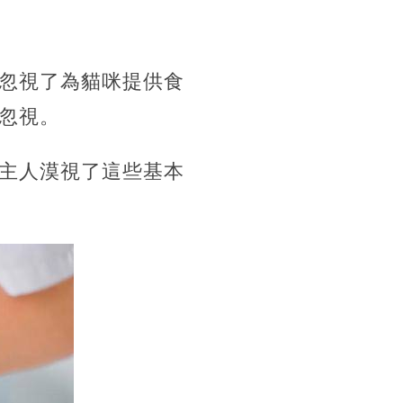
忽視了為貓咪提供食
忽視。
主人漠視了這些基本