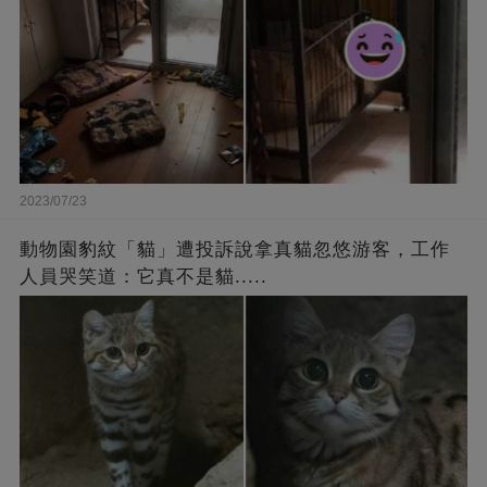
2023/07/23
動物園豹紋「貓」遭投訴說拿真貓忽悠游客，工作
人員哭笑道：它真不是貓.....