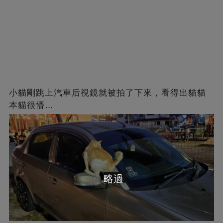
小貓剛跳上汽車后視鏡就被拍了下來，看得出貓貓
本貓很懵…
略過