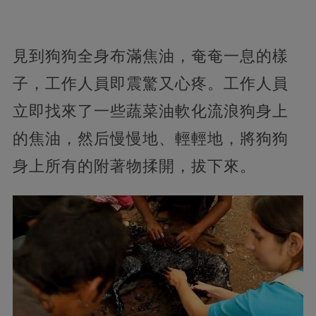
見到狗狗全身布滿焦油，奄奄一息的樣
子，工作人員即震驚又心疼。工作人員
立即找來了一些蔬菜油軟化流浪狗身上
的焦油，然后慢慢地、輕輕地，將狗狗
身上所有的附著物揉開，拔下來。