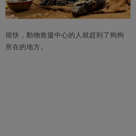
很快，動物救援中心的人就趕到了狗狗
所在的地方。