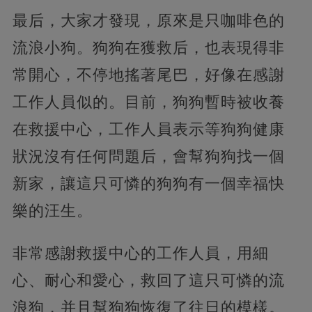
最后，大家才發現，原來是只咖啡色的
流浪小狗。狗狗在獲救后，也表現得非
常開心，不停地搖著尾巴，好像在感謝
工作人員似的。目前，狗狗暫時被收養
在救援中心，工作人員表示等狗狗健康
狀況沒有任何問題后，會幫狗狗找一個
新家，讓這只可憐的狗狗有一個幸福快
樂的汪生。
非常感謝救援中心的工作人員，用細
心、耐心和愛心，救回了這只可憐的流
浪狗，并且幫狗狗恢復了往日的模樣。