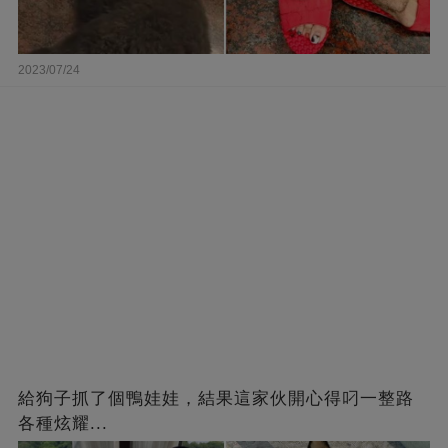
2023/07/24
給狗子抓了個鴨娃娃，結果這家伙開心得叼一整路
各種炫耀...