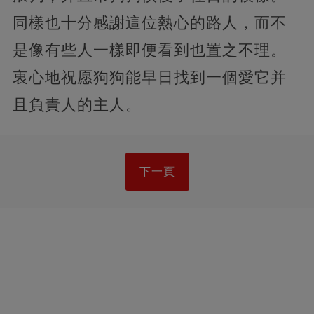
同樣也十分感謝這位熱心的路人，而不
是像有些人一樣即便看到也置之不理。
衷心地祝愿狗狗能早日找到一個愛它并
且負責人的主人。
下一頁