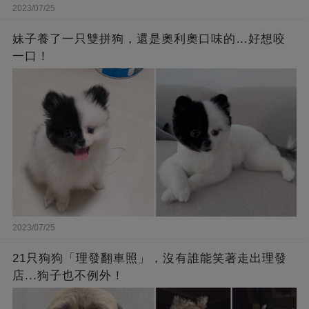
2023/07/25
妹子養了一只雙拼狗，還是奧利奧口味的…好想咬
一口！
2023/07/25
21只狗狗「理發翻車照」，沒有誰能笑著走出理發
店...狗子也不例外！