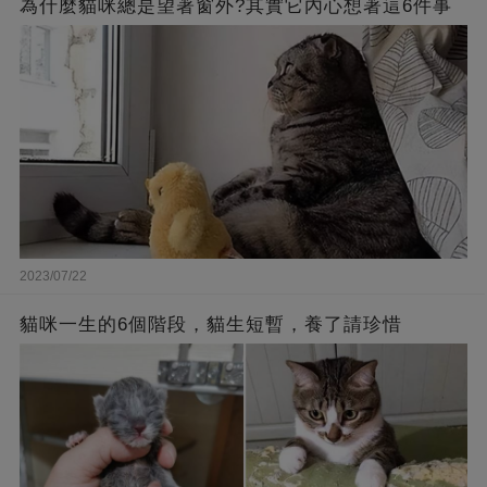
為什麼貓咪總是望著窗外?其實它內心想著這6件事
2023/07/22
貓咪一生的6個階段，貓生短暫，養了請珍惜