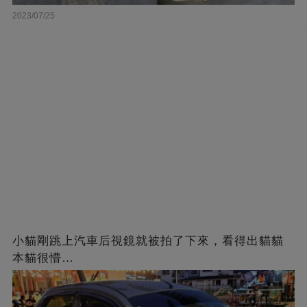
2023/07/25
小貓剛跳上汽車后視鏡就被拍了下來，看得出貓貓
本貓很懵…