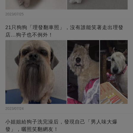
2023/07/25
21只狗狗「理發翻車照」，沒有誰能笑著走出理發
店...狗子也不例外！
2023/07/24
小姐姐給狗子洗完澡后，發現自己「男人味大爆
發」，曬照笑翻網友！