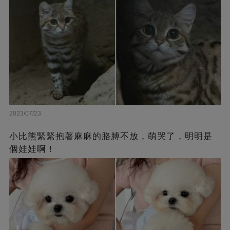
2023/07/23
小比熊緊緊抱著麻麻的胳膊不放，萌哭了，明明是
個娃娃啊！