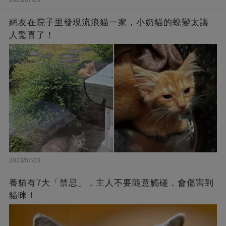
網友在院子里發現流浪貓一家，小奶貓的蛻變太讓
人驚喜了！
2023/07/23
養貓有7大「禁忌」，主人不要隨意觸碰，會傷害到
貓咪！