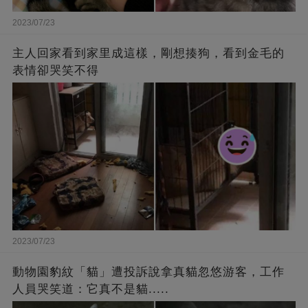
2023/07/23
主人回家看到家里成這樣，剛想揍狗，看到金毛的
表情卻哭笑不得
2023/07/23
動物園豹紋「貓」遭投訴說拿真貓忽悠游客，工作
人員哭笑道：它真不是貓.....