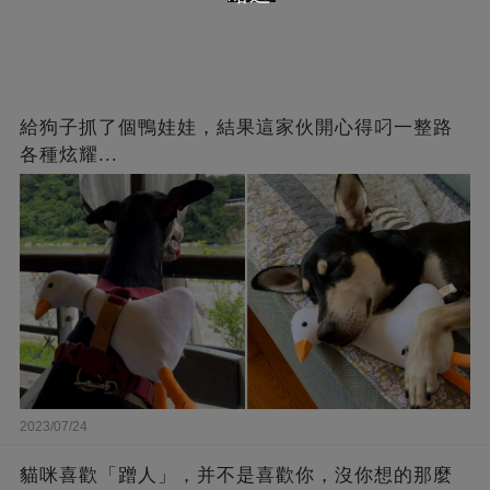
給狗子抓了個鴨娃娃，結果這家伙開心得叼一整路
各種炫耀...
2023/07/24
貓咪喜歡「蹭人」，并不是喜歡你，沒你想的那麼