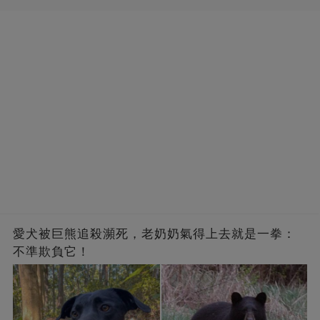
愛犬被巨熊追殺瀕死，老奶奶氣得上去就是一拳：
不準欺負它！