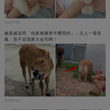
2023/07/23
被親戚追問「你家矮腳黃牛哪買的」…主人一看笑
瘋：那不是我家大金毛嗎！
2023/07/23