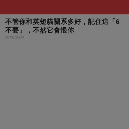
不管你和英短貓關系多好，記住這「6
不要」，不然它會恨你
2023/05/29