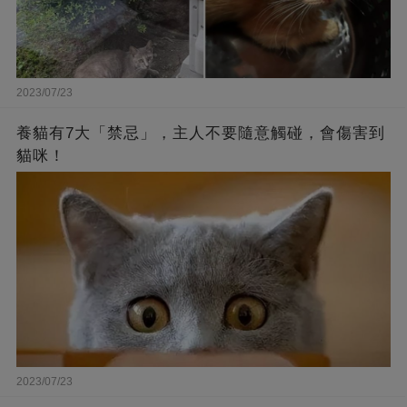
2023/07/23
養貓有7大「禁忌」，主人不要隨意觸碰，會傷害到
貓咪！
2023/07/23