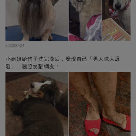
2023/07/24
小姐姐給狗子洗完澡后，發現自己「男人味大爆
發」，曬照笑翻網友！