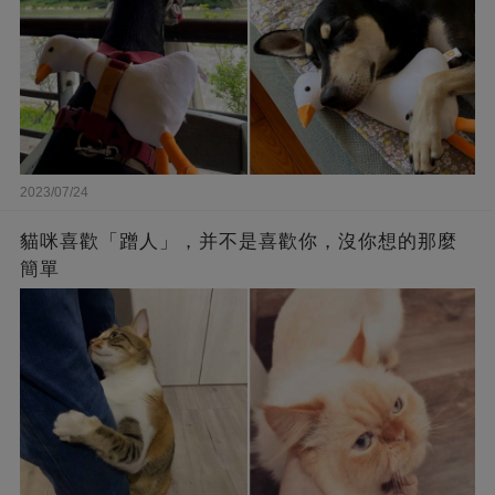
2023/07/24
貓咪喜歡「蹭人」，并不是喜歡你，沒你想的那麼
簡單