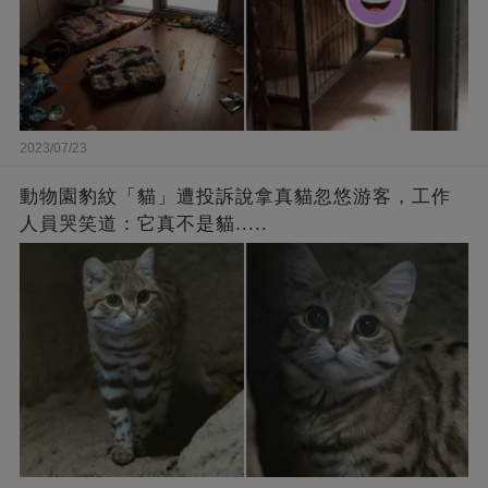
2023/07/23
動物園豹紋「貓」遭投訴說拿真貓忽悠游客，工作
人員哭笑道：它真不是貓.....