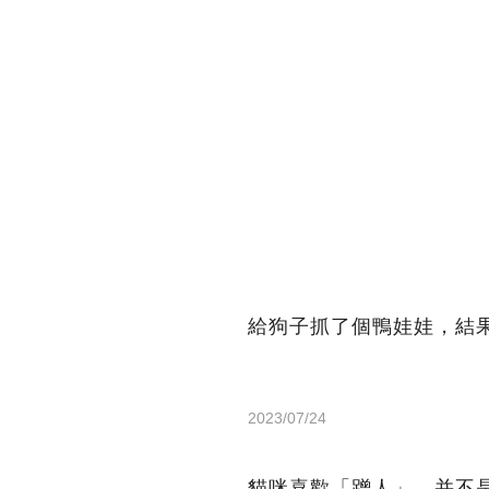
給狗子抓了個鴨娃娃，結果
2023/07/24
貓咪喜歡「蹭人」，并不