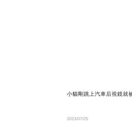
小貓剛跳上汽車后視鏡就
2023/07/25