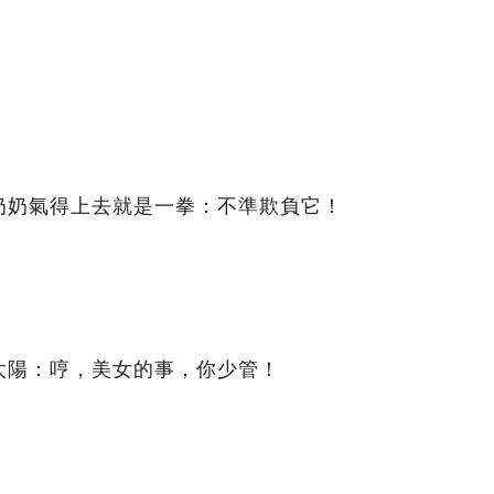
奶奶氣得上去就是一拳：不準欺負它！
太陽：哼，美女的事，你少管！