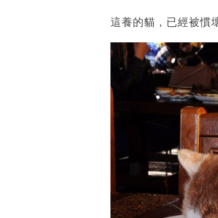
這養的貓，已經被慣