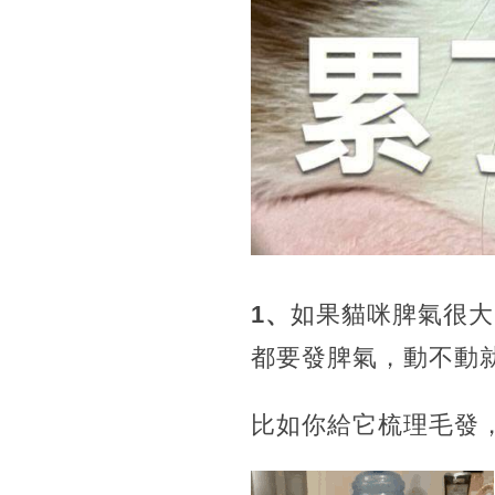
1、
如果貓咪脾氣很大
都要發脾氣，動不動
比如你給它梳理毛發