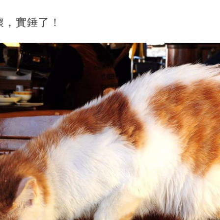
壞，實錘了！