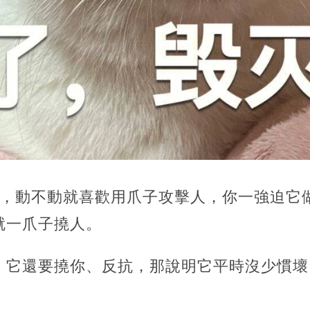
，動不動就喜歡用爪子攻擊人，你一強迫它
就一爪子撓人。
，它還要撓你、反抗，那說明它平時沒少慣壞