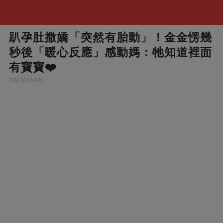
趴孕肚撒嬌「突然有胎動」！金金愣幾
秒後「暖心反應」感動媽：牠知道裡面
有寶寶❤️
2023/07/08