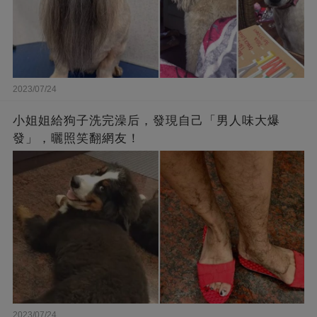
2023/07/24
小姐姐給狗子洗完澡后，發現自己「男人味大爆
發」，曬照笑翻網友！
2023/07/24