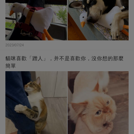
2023/07/24
貓咪喜歡「蹭人」，并不是喜歡你，沒你想的那麼
簡單