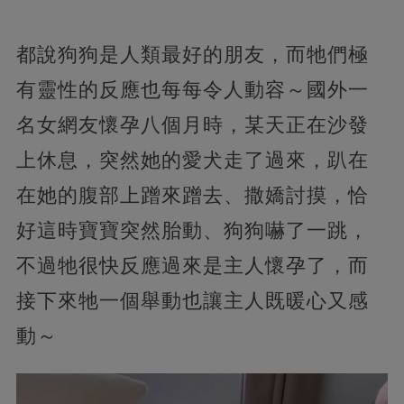
都說狗狗是人類最好的朋友，而牠們極
有靈性的反應也每每令人動容～國外一
名女網友懷孕八個月時，某天正在沙發
上休息，突然她的愛犬走了過來，趴在
在她的腹部上蹭來蹭去、撒嬌討摸，恰
好這時寶寶突然胎動、狗狗嚇了一跳，
不過牠很快反應過來是主人懷孕了，而
接下來牠一個舉動也讓主人既暖心又感
動～