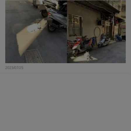
2023/07/25