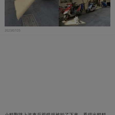
2023/07/25
小貓剛跳上汽車后視鏡就被拍了下來，看得出貓貓