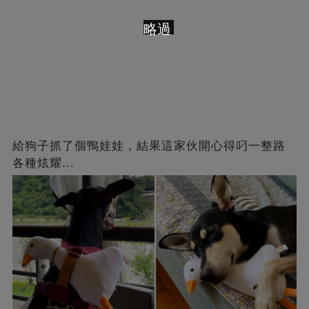
略過
給狗子抓了個鴨娃娃，結果這家伙開心得叼一整路
各種炫耀...