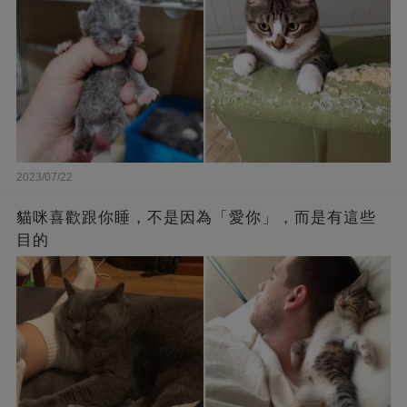
2023/07/22
貓咪喜歡跟你睡，不是因為「愛你」，而是有這些
目的