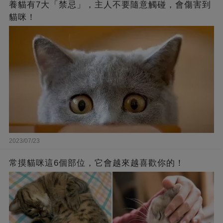
養貓有7大「禁忌」，主人不要隨意觸碰，會傷害到
貓咪！
2023/07/23
常摸貓咪這6個部位，它會越來越喜歡你的！