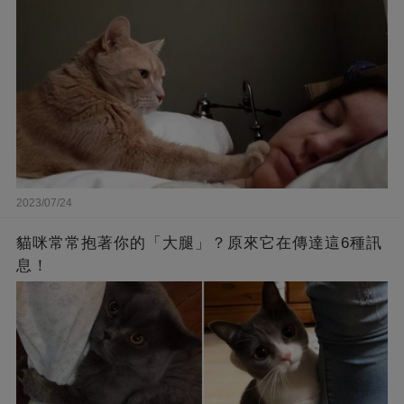
2023/07/24
貓咪常常抱著你的「大腿」？原來它在傳達這6種訊
息！