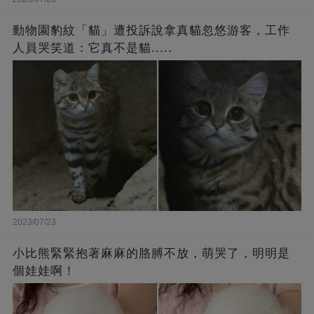
動物園豹紋「貓」遭投訴說拿真貓忽悠游客，工作
人員哭笑道：它真不是貓.....
2023/07/23
小比熊緊緊抱著麻麻的胳膊不放，萌哭了，明明是
個娃娃啊！