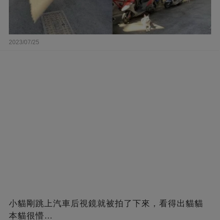
2023/07/25
小貓剛跳上汽車后視鏡就被拍了下來，看得出貓貓
本貓很懵…