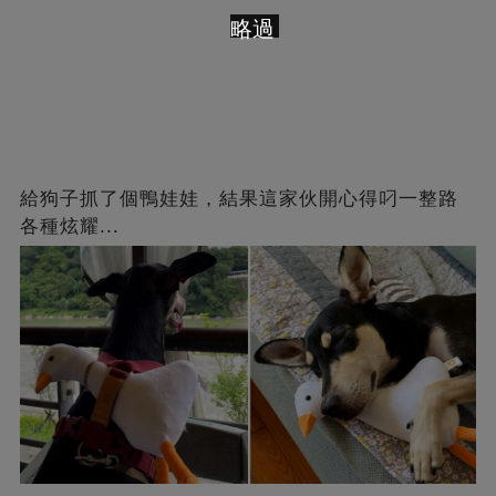
略過
給狗子抓了個鴨娃娃，結果這家伙開心得叼一整路
各種炫耀...