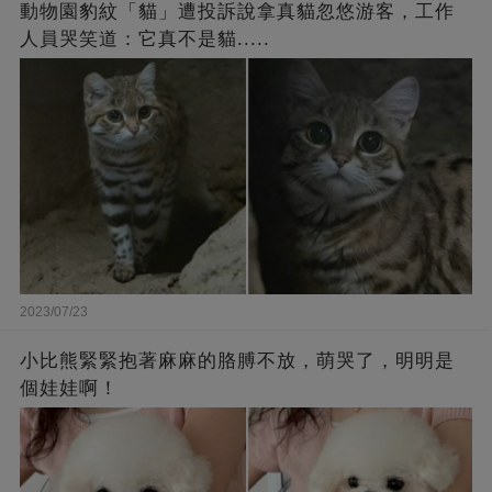
動物園豹紋「貓」遭投訴說拿真貓忽悠游客，工作
人員哭笑道：它真不是貓.....
2023/07/23
小比熊緊緊抱著麻麻的胳膊不放，萌哭了，明明是
個娃娃啊！