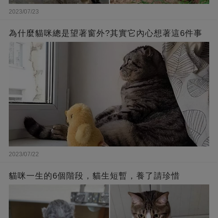
2023/07/23
為什麼貓咪總是望著窗外?其實它內心想著這6件事
2023/07/22
貓咪一生的6個階段，貓生短暫，養了請珍惜