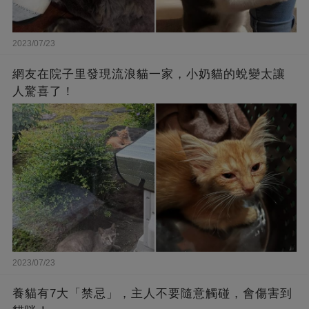
2023/07/23
網友在院子里發現流浪貓一家，小奶貓的蛻變太讓
人驚喜了！
2023/07/23
養貓有7大「禁忌」，主人不要隨意觸碰，會傷害到