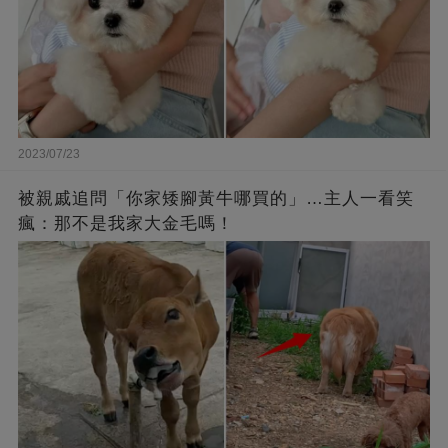
2023/07/23
被親戚追問「你家矮腳黃牛哪買的」…主人一看笑
瘋：那不是我家大金毛嗎！