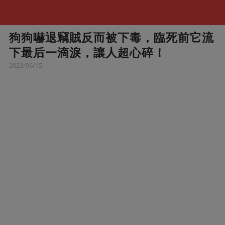
狗狗嚇退竊賊反而被下毒，臨死前它流
下最后一滴淚，讓人超心碎！
2023/06/15