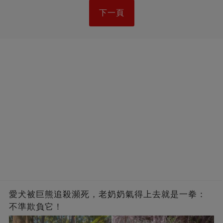
下一頁
愛犬被巨熊追殺瀕死，老奶奶氣得上去就是一拳：
不準欺負它！