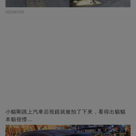
2023/07/25
小貓剛跳上汽車后視鏡就被拍了下來，看得出貓貓
本貓很懵…