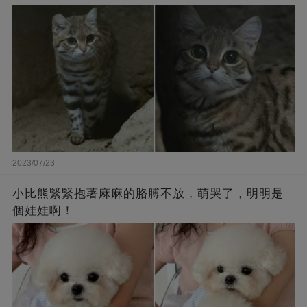
2023/07/23
小比熊緊緊抱著麻麻的胳膊不放，萌哭了，明明是
個娃娃啊！