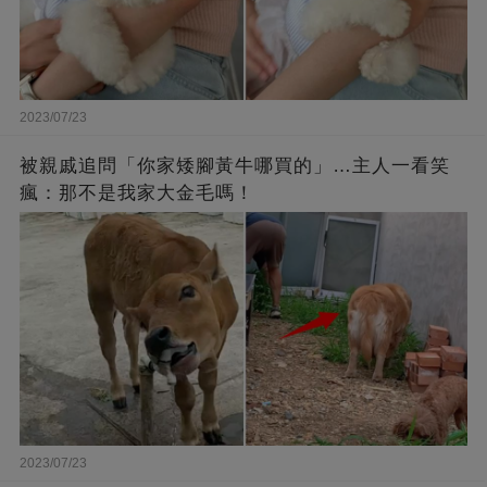
2023/07/23
被親戚追問「你家矮腳黃牛哪買的」…主人一看笑
瘋：那不是我家大金毛嗎！
2023/07/23