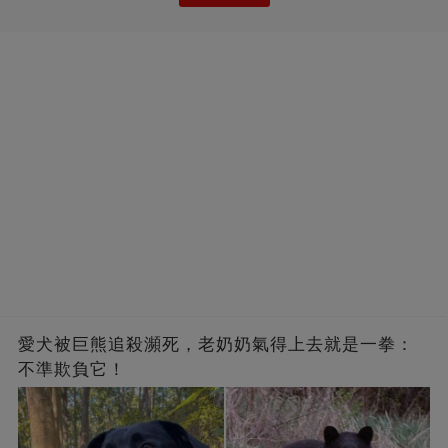
愛犬被巨熊追殺瀕死，老奶奶氣得上去就是一拳：
不準欺負它！