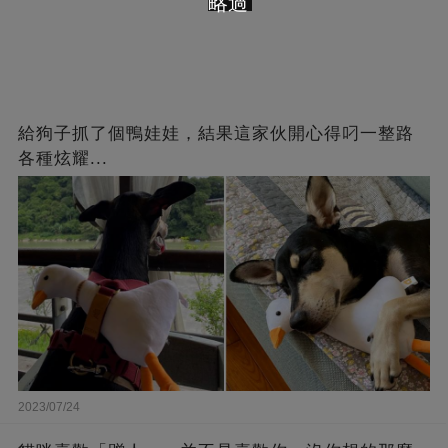
略過
給狗子抓了個鴨娃娃，結果這家伙開心得叼一整路
各種炫耀...
2023/07/24