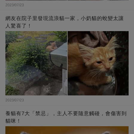
2023/07/23
網友在院子里發現流浪貓一家，小奶貓的蛻變太讓
人驚喜了！
2023/07/23
養貓有7大「禁忌」，主人不要隨意觸碰，會傷害到
貓咪！