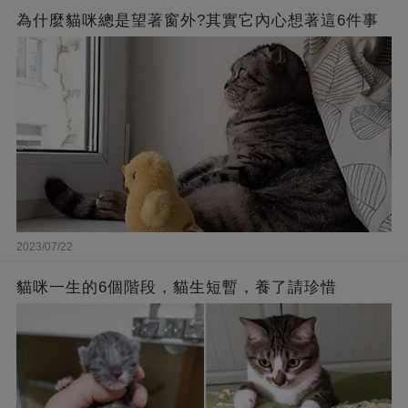
為什麼貓咪總是望著窗外?其實它內心想著這6件事
2023/07/22
貓咪一生的6個階段，貓生短暫，養了請珍惜