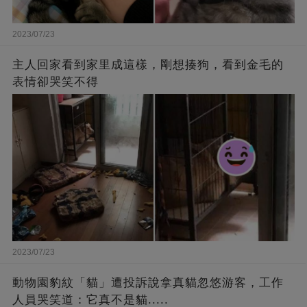
2023/07/23
主人回家看到家里成這樣，剛想揍狗，看到金毛的
表情卻哭笑不得
2023/07/23
動物園豹紋「貓」遭投訴說拿真貓忽悠游客，工作
人員哭笑道：它真不是貓.....