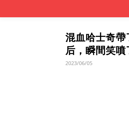
混血哈士奇帶
后，瞬間笑噴
2023/06/05