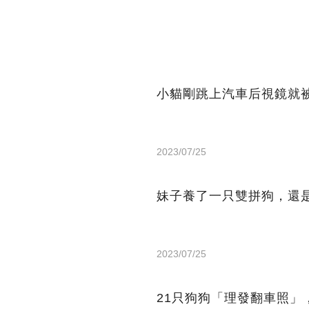
小貓剛跳上汽車后視鏡就
2023/07/25
妹子養了一只雙拼狗，還
2023/07/25
21只狗狗「理發翻車照」