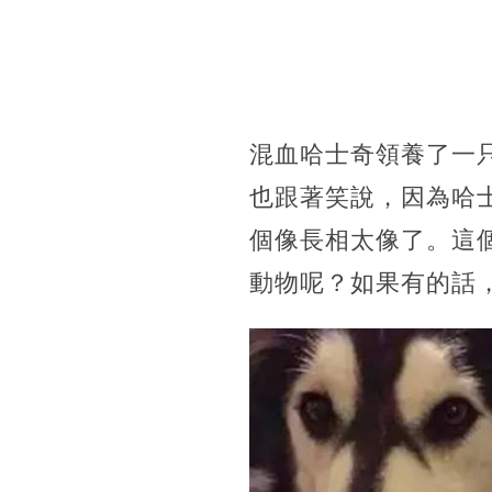
混血哈士奇領養了一
也跟著笑說，因為哈
個像長相太像了。這
動物呢？如果有的話