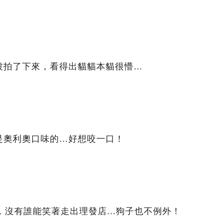
被拍了下來，看得出貓貓本貓很懵…
是奧利奧口味的…好想咬一口！
，沒有誰能笑著走出理發店...狗子也不例外！