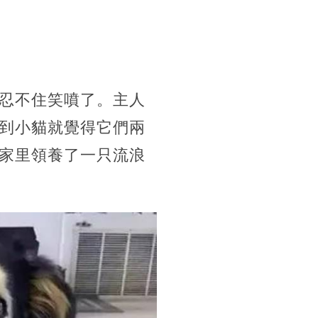
忍不住笑噴了。主人
到小貓就覺得它們兩
家里領養了一只流浪