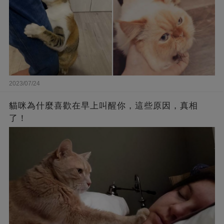
2023/07/24
貓咪為什麼喜歡在早上叫醒你，這些原因，真相
了！