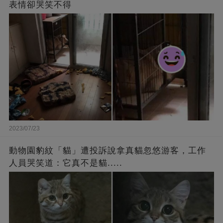
表情卻哭笑不得
2023/07/23
動物園豹紋「貓」遭投訴說拿真貓忽悠游客，工作
人員哭笑道：它真不是貓.....