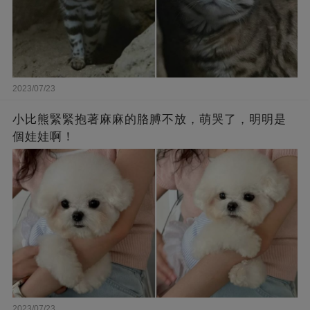
2023/07/23
小比熊緊緊抱著麻麻的胳膊不放，萌哭了，明明是
個娃娃啊！
2023/07/23