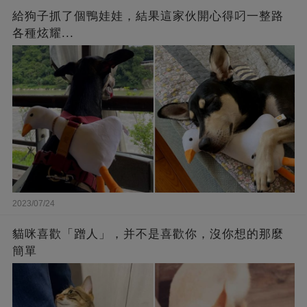
給狗子抓了個鴨娃娃，結果這家伙開心得叼一整路
各種炫耀...
2023/07/24
貓咪喜歡「蹭人」，并不是喜歡你，沒你想的那麼
簡單