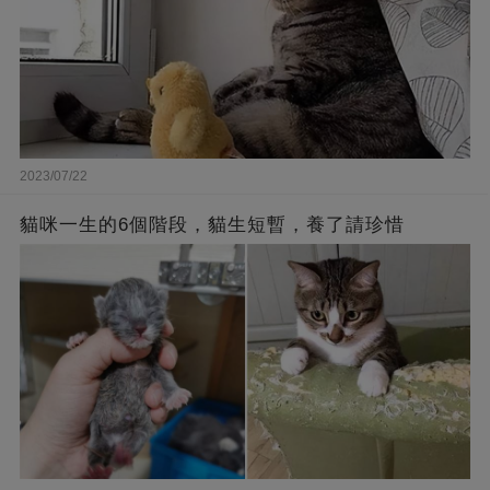
2023/07/22
貓咪一生的6個階段，貓生短暫，養了請珍惜