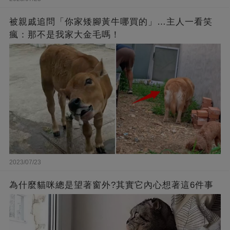
被親戚追問「你家矮腳黃牛哪買的」…主人一看笑
瘋：那不是我家大金毛嗎！
2023/07/23
為什麼貓咪總是望著窗外?其實它內心想著這6件事