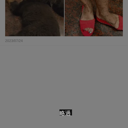
2023/07/24
略過