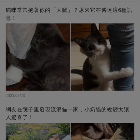
貓咪常常抱著你的「大腿」？原來它在傳達這6種訊
息！
2023/07/23
網友在院子里發現流浪貓一家，小奶貓的蛻變太讓
人驚喜了！