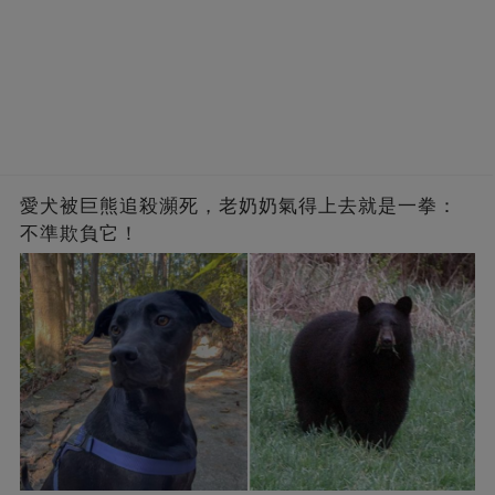
愛犬被巨熊追殺瀕死，老奶奶氣得上去就是一拳：
不準欺負它！