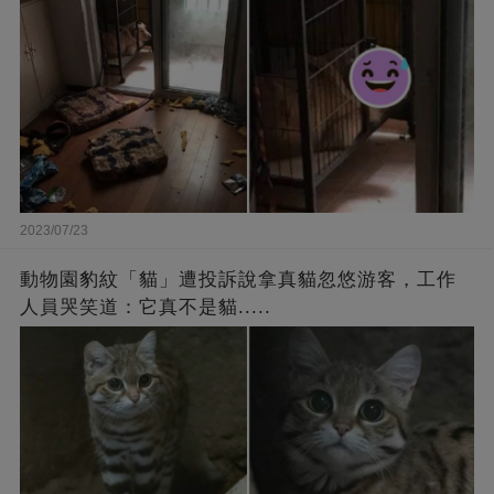
2023/07/23
動物園豹紋「貓」遭投訴說拿真貓忽悠游客，工作
人員哭笑道：它真不是貓.....