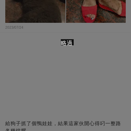
2023/07/24
略過
給狗子抓了個鴨娃娃，結果這家伙開心得叼一整路
各種炫耀...