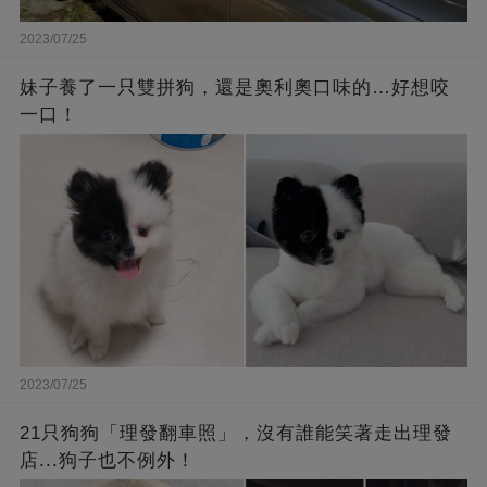
2023/07/25
妹子養了一只雙拼狗，還是奧利奧口味的…好想咬
一口！
2023/07/25
21只狗狗「理發翻車照」，沒有誰能笑著走出理發
店...狗子也不例外！