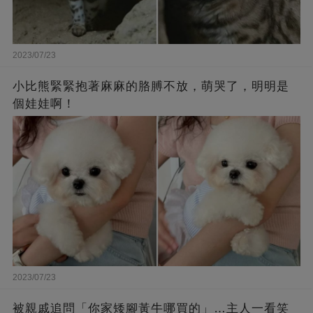
2023/07/23
小比熊緊緊抱著麻麻的胳膊不放，萌哭了，明明是
個娃娃啊！
2023/07/23
被親戚追問「你家矮腳黃牛哪買的」…主人一看笑