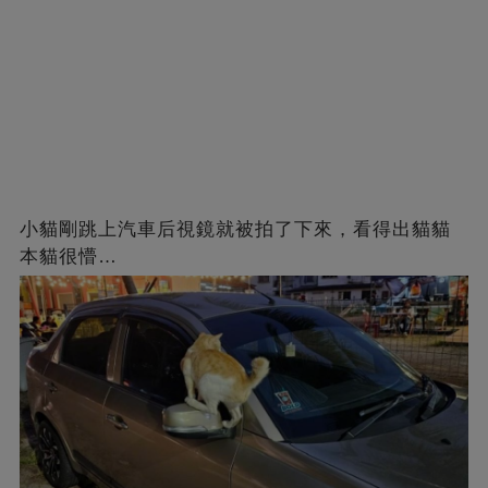
小貓剛跳上汽車后視鏡就被拍了下來，看得出貓貓
本貓很懵…