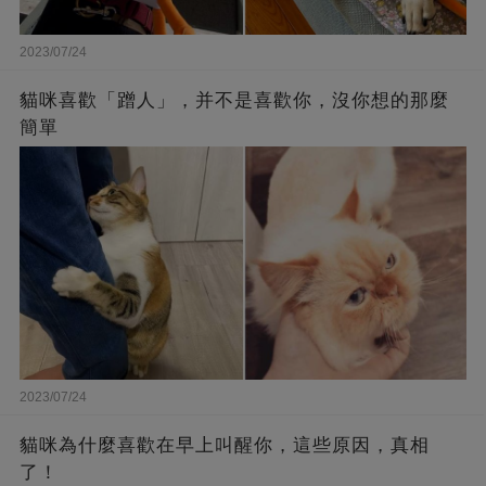
2023/07/24
貓咪喜歡「蹭人」，并不是喜歡你，沒你想的那麼
簡單
2023/07/24
貓咪為什麼喜歡在早上叫醒你，這些原因，真相
了！