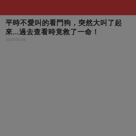
平時不愛叫的看門狗，突然大叫了起
來...過去查看時竟救了一命！
2023/05/26