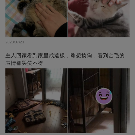
2023/07/23
主人回家看到家里成這樣，剛想揍狗，看到金毛的
表情卻哭笑不得