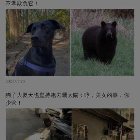
不準欺負它！
2023/07/25
狗子大夏天也堅持跑去曬太陽：哼，美女的事，你
少管！