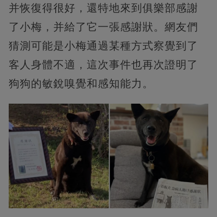
并恢復得很好，還特地來到俱樂部感謝
了小梅，并給了它一張感謝狀。網友們
猜測可能是小梅通過某種方式察覺到了
客人身體不適，這次事件也再次證明了
狗狗的敏銳嗅覺和感知能力。