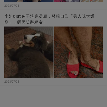
2023/07/24
小姐姐給狗子洗完澡后，發現自己「男人味大爆
發」，曬照笑翻網友！
2023/07/24