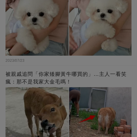
2023/07/23
被親戚追問「你家矮腳黃牛哪買的」…主人一看笑
瘋：那不是我家大金毛嗎！