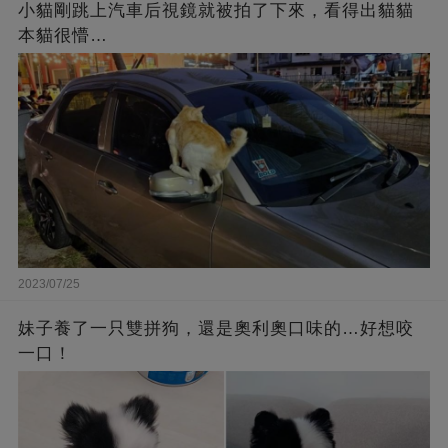
小貓剛跳上汽車后視鏡就被拍了下來，看得出貓貓
本貓很懵…
2023/07/25
妹子養了一只雙拼狗，還是奧利奧口味的…好想咬
一口！