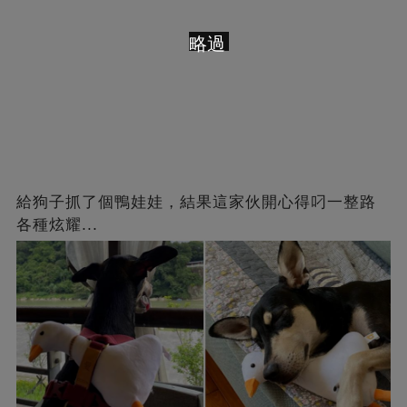
略過
給狗子抓了個鴨娃娃，結果這家伙開心得叼一整路
各種炫耀...