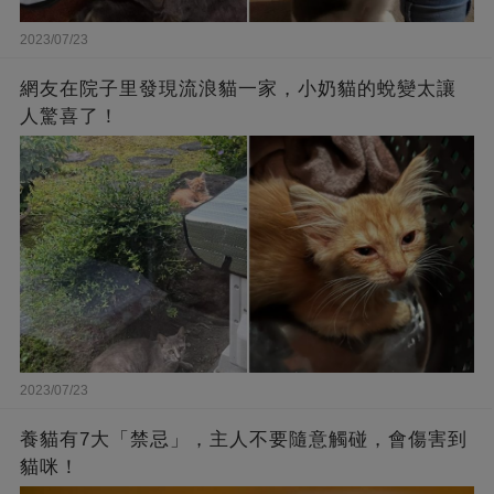
2023/07/23
網友在院子里發現流浪貓一家，小奶貓的蛻變太讓
人驚喜了！
2023/07/23
養貓有7大「禁忌」，主人不要隨意觸碰，會傷害到
貓咪！