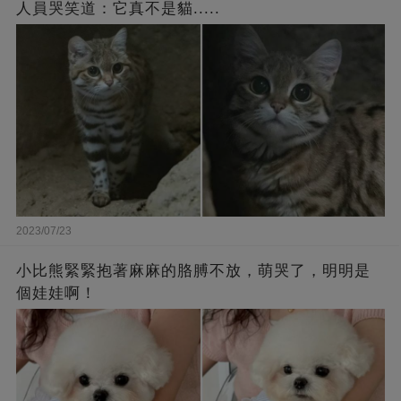
人員哭笑道：它真不是貓.....
2023/07/23
小比熊緊緊抱著麻麻的胳膊不放，萌哭了，明明是
個娃娃啊！