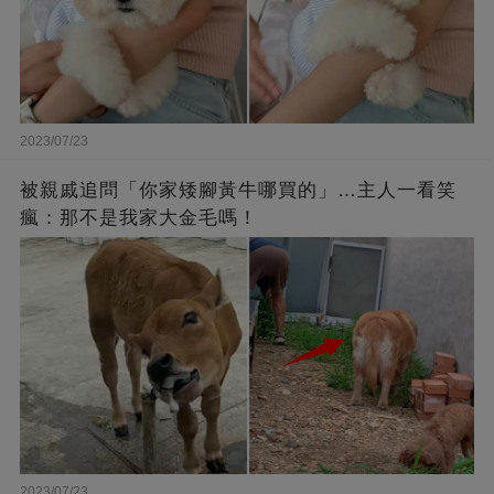
2023/07/23
被親戚追問「你家矮腳黃牛哪買的」…主人一看笑
瘋：那不是我家大金毛嗎！
2023/07/23