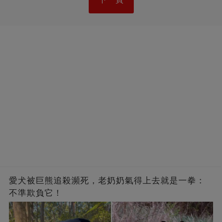
愛犬被巨熊追殺瀕死，老奶奶氣得上去就是一拳：
不準欺負它！