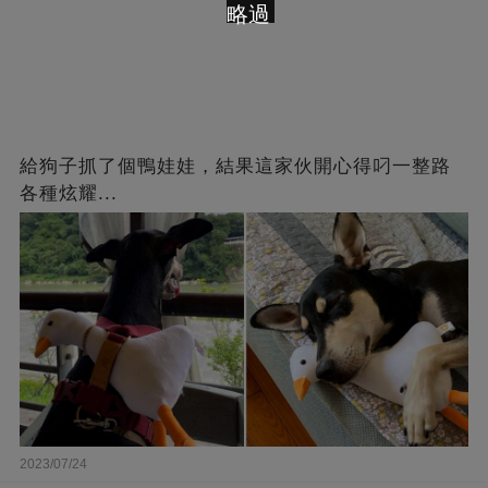
略過
給狗子抓了個鴨娃娃，結果這家伙開心得叼一整路
各種炫耀...
2023/07/24