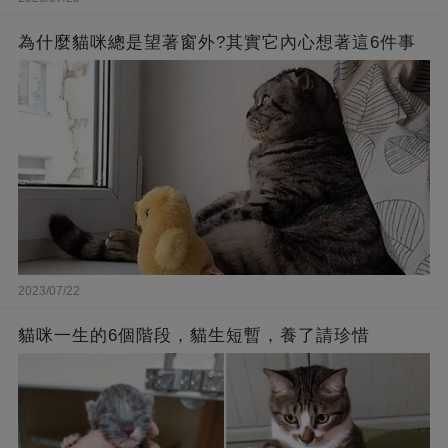
為什麼貓咪總是望著窗外?其實它內心想著這6件事
2023/07/22
貓咪一生的6個階段，貓生短暫，養了請珍惜