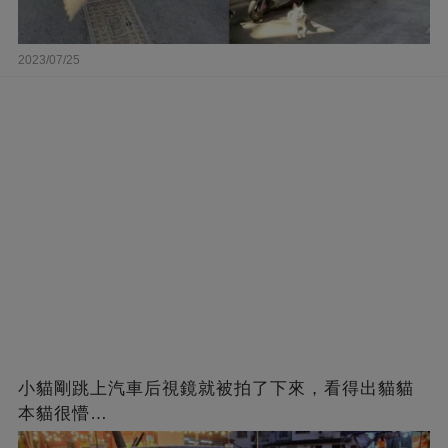
2023/07/25
小貓剛跳上汽車后視鏡就被拍了下來，看得出貓貓
本貓很懵…