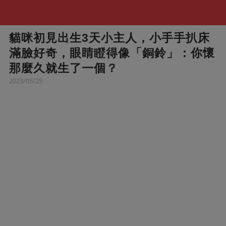
貓咪初見出生3天小主人，小手手扒床
滿臉好奇，眼睛瞪得像「銅鈴」：你懷
那麼久就生了一個？
2023/05/25