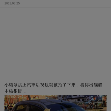
2023/07/25
小貓剛跳上汽車后視鏡就被拍了下來，看得出貓貓
本貓很懵…