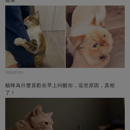
簡單
2023/07/24
貓咪為什麼喜歡在早上叫醒你，這些原因，真相
了！