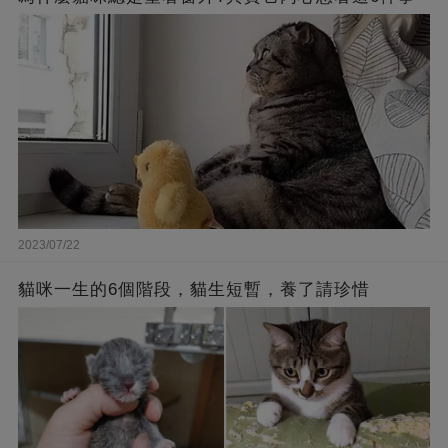
2023/07/22
貓咪一生的6個階段，貓生短暫，養了請珍惜