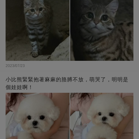
2023/07/23
小比熊緊緊抱著麻麻的胳膊不放，萌哭了，明明是
個娃娃啊！