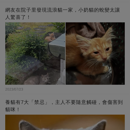
網友在院子里發現流浪貓一家，小奶貓的蛻變太讓
人驚喜了！
2023/07/23
養貓有7大「禁忌」，主人不要隨意觸碰，會傷害到
貓咪！