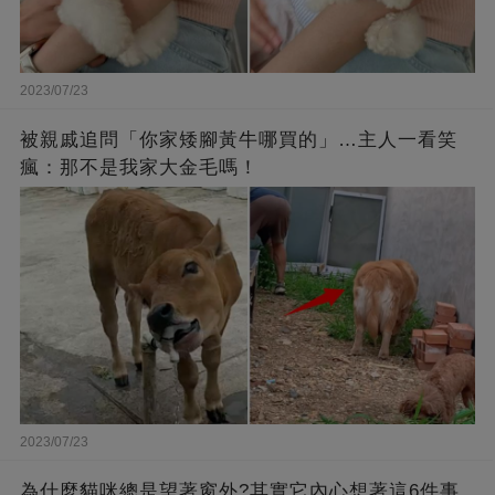
2023/07/23
被親戚追問「你家矮腳黃牛哪買的」…主人一看笑
瘋：那不是我家大金毛嗎！
2023/07/23
為什麼貓咪總是望著窗外?其實它內心想著這6件事