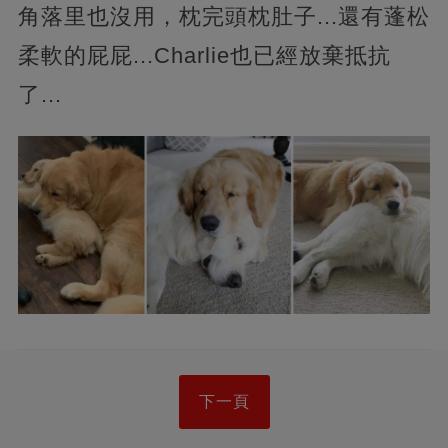
角落里也沒用，枕完頭枕肚子...還有蓬松
柔軟的屁屁...Charlie也已經放棄抵抗
了...
下一頁