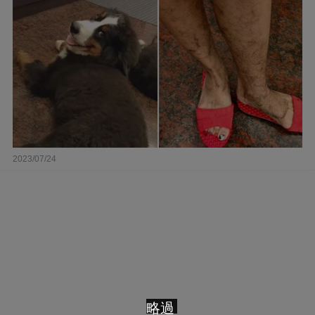
2023/07/24
略過