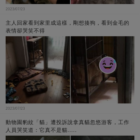
2023/07/23
主人回家看到家里成這樣，剛想揍狗，看到金毛的
表情卻哭笑不得
2023/07/23
動物園豹紋「貓」遭投訴說拿真貓忽悠游客，工作
人員哭笑道：它真不是貓.....