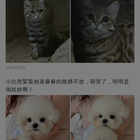
2023/07/23
小比熊緊緊抱著麻麻的胳膊不放，萌哭了，明明是
個娃娃啊！