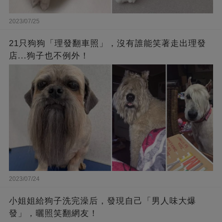
2023/07/25
21只狗狗「理發翻車照」，沒有誰能笑著走出理發
店...狗子也不例外！
2023/07/24
小姐姐給狗子洗完澡后，發現自己「男人味大爆
發」，曬照笑翻網友！