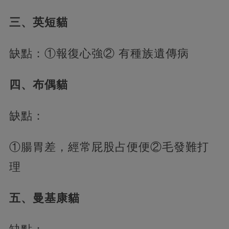
三、英短貓
缺點：①報復心強② 有種族遺傳病
四、布偶貓
缺點：
①腸胃差，經常屁股占便便②毛發難打
理
五、曼基康貓