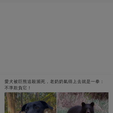
愛犬被巨熊追殺瀕死，老奶奶氣得上去就是一拳：
不準欺負它！