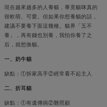
現在越來越多的人養貓，畢竟貓咪真的
很軟萌、可愛。但如果你想養貓的話，
建議不要養下面這幾種。貓界「五不
養」，再有錢也別養，我怕你養了之
后，就想換貓。
一、奶牛貓
缺點：①拆家高手②經常看不起主人
二、折耳貓
缺點：①有遺傳病②難照顧