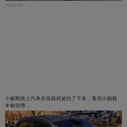
2023/07/25
小貓剛跳上汽車后視鏡就被拍了下來，看得出貓貓
本貓很懵…