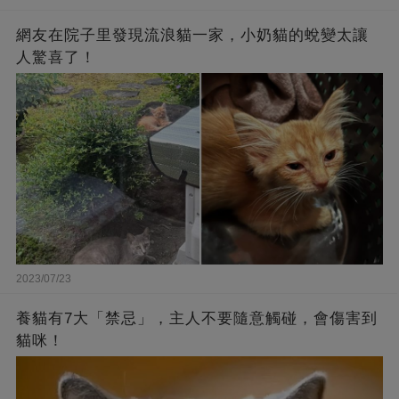
網友在院子里發現流浪貓一家，小奶貓的蛻變太讓
人驚喜了！
2023/07/23
養貓有7大「禁忌」，主人不要隨意觸碰，會傷害到
貓咪！