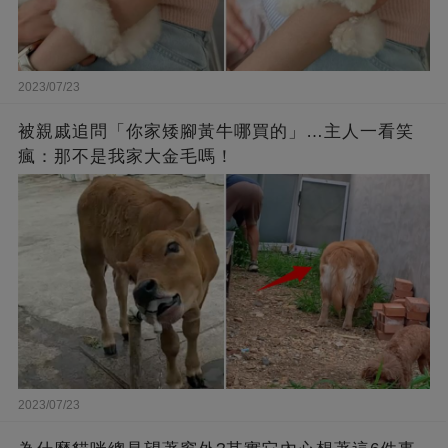
2023/07/23
被親戚追問「你家矮腳黃牛哪買的」…主人一看笑
瘋：那不是我家大金毛嗎！
2023/07/23