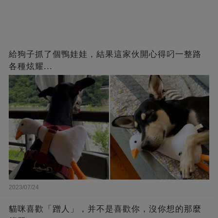
給狗子抓了個鴨娃娃，結果這家伙開心得叼一整路
各種炫耀...
2023/07/24
貓咪喜歡「蹭人」，并不是喜歡你，沒你想的那麼