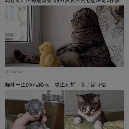
為什麼貓咪總是望著窗外?其實它內心想著這6件事
2023/07/22
貓咪一生的6個階段，貓生短暫，養了請珍惜