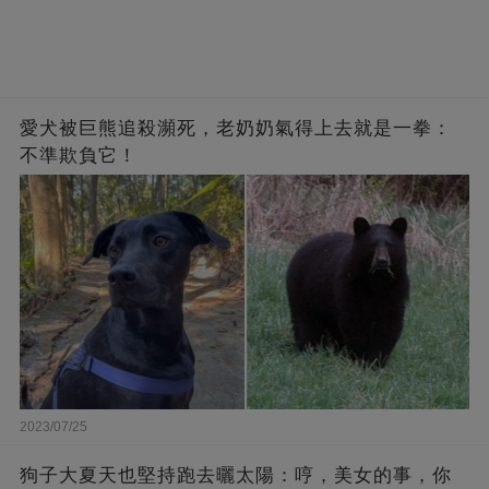
愛犬被巨熊追殺瀕死，老奶奶氣得上去就是一拳：
不準欺負它！
2023/07/25
狗子大夏天也堅持跑去曬太陽：哼，美女的事，你