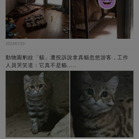
2023/07/23
動物園豹紋「貓」遭投訴說拿真貓忽悠游客，工作
人員哭笑道：它真不是貓.....