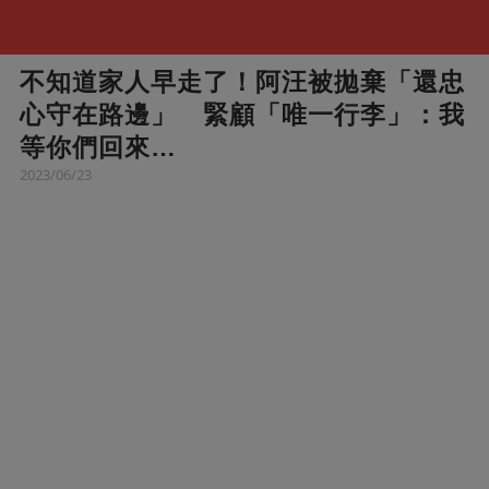
不知道家人早走了！阿汪被拋棄「還忠
心守在路邊」 緊顧「唯一行李」：我
等你們回來…
2023/06/23