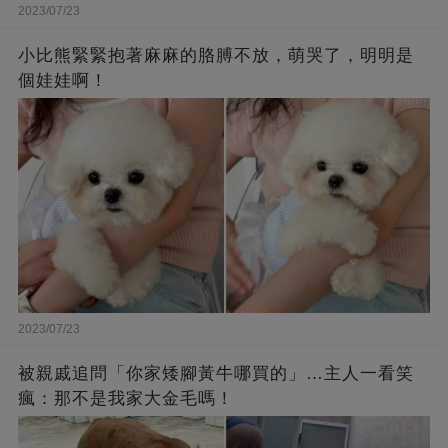
2023/07/23
小比熊緊緊抱著麻麻的胳膊不放，萌哭了，明明是
個娃娃啊！
2023/07/23
被親戚追問「你家矮腳黃牛哪買的」…主人一看笑
瘋：那不是我家大金毛嗎！