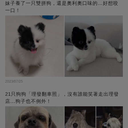
妹子養了一只雙拼狗，還是奧利奧口味的…好想咬
一口！
2023/07/25
21只狗狗「理發翻車照」，沒有誰能笑著走出理發
店...狗子也不例外！