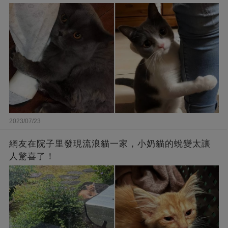
2023/07/23
網友在院子里發現流浪貓一家，小奶貓的蛻變太讓
人驚喜了！