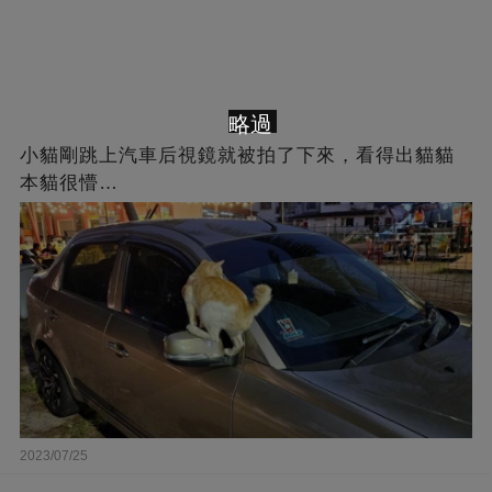
略過
小貓剛跳上汽車后視鏡就被拍了下來，看得出貓貓
本貓很懵…
2023/07/25