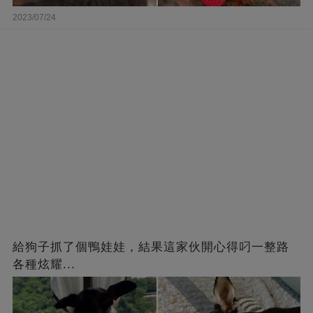
2023/07/24
給狗子抓了個鴨娃娃，結果這家伙開心得叼一整路
各種炫耀...