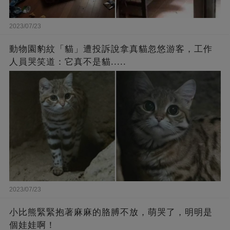
2023/07/23
動物園豹紋「貓」遭投訴說拿真貓忽悠游客，工作
人員哭笑道：它真不是貓.....
2023/07/23
小比熊緊緊抱著麻麻的胳膊不放，萌哭了，明明是
個娃娃啊！