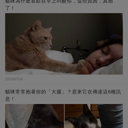
貓咪為什麼喜歡在早上叫醒你，這些原因，真相
了！
2023/07/24
貓咪常常抱著你的「大腿」？原來它在傳達這6種訊
息！