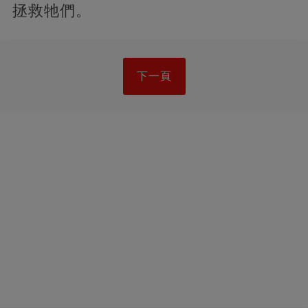
拯救牠們。
下一頁