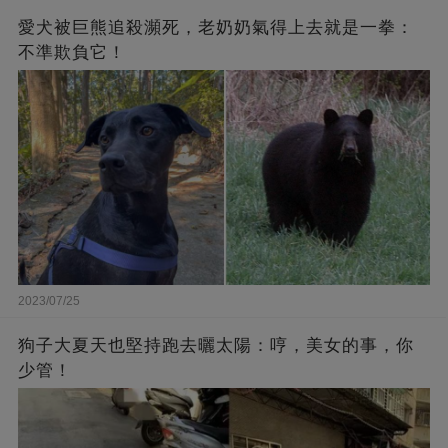
愛犬被巨熊追殺瀕死，老奶奶氣得上去就是一拳：
不準欺負它！
2023/07/25
狗子大夏天也堅持跑去曬太陽：哼，美女的事，你
少管！