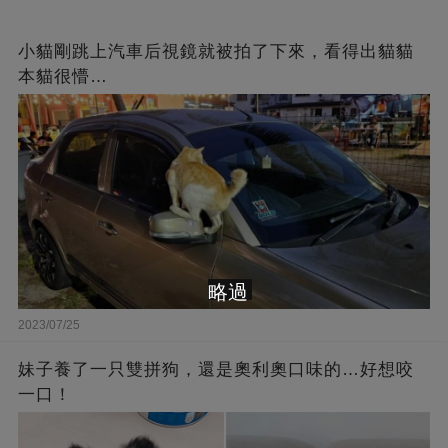
小貓剛跳上汽車后視鏡就被拍了下來，看得出貓貓
本貓很懵…
略過
2023/07/25
妹子養了一只雙拼狗，還是奧利奧口味的…好想咬
一口！