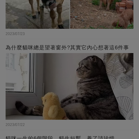
2023/07/23
為什麼貓咪總是望著窗外?其實它內心想著這6件事
2023/07/22
貓咪一生的6個階段，貓生短暫，養了請珍惜