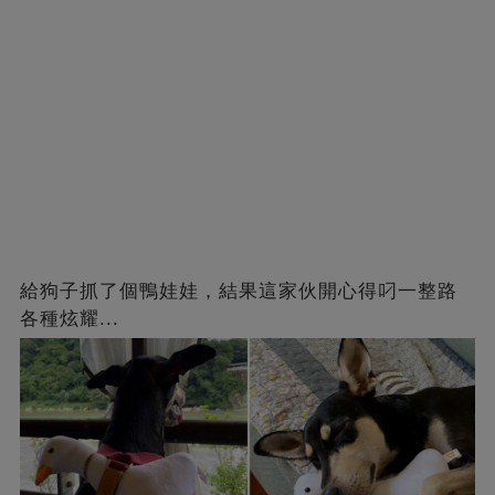
給狗子抓了個鴨娃娃，結果這家伙開心得叼一整路
各種炫耀...