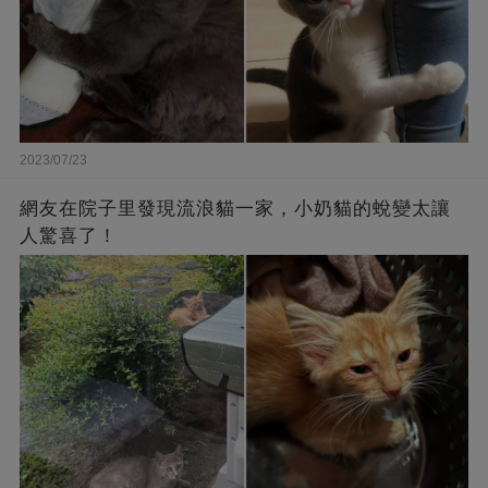
2023/07/23
網友在院子里發現流浪貓一家，小奶貓的蛻變太讓
人驚喜了！