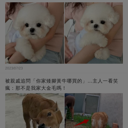
2023/07/23
被親戚追問「你家矮腳黃牛哪買的」…主人一看笑
瘋：那不是我家大金毛嗎！