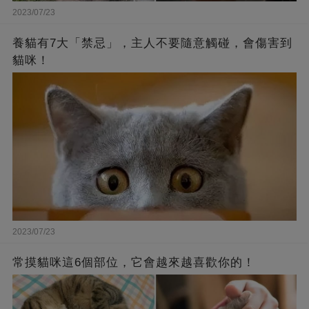
2023/07/23
養貓有7大「禁忌」，主人不要隨意觸碰，會傷害到
貓咪！
2023/07/23
常摸貓咪這6個部位，它會越來越喜歡你的！