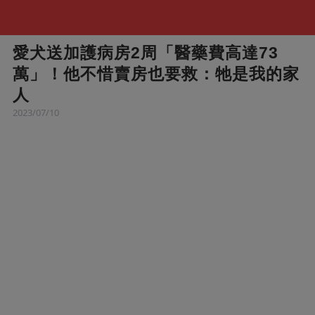
愛犬送加護病房2周「醫藥費高達73
萬」！他不惜賣房也要救：牠是我的家
人
2023/07/10