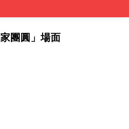
全家團圓」場面