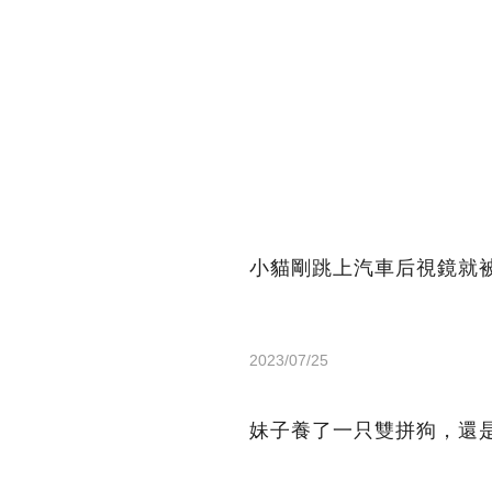
小貓剛跳上汽車后視鏡就
2023/07/25
妹子養了一只雙拼狗，還