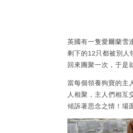
英國有一隻愛爾蘭雪
剩下的12只都被別
回來團聚一次，于是
當每個領養狗寶的主
人相聚，主人們相互
傾訴著思念之情！場