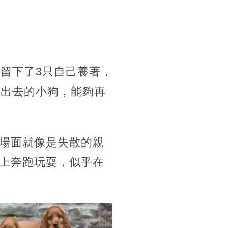
留下了3只自己養著，
養出去的小狗，能夠再
場面就像是失散的親
上奔跑玩耍，似乎在