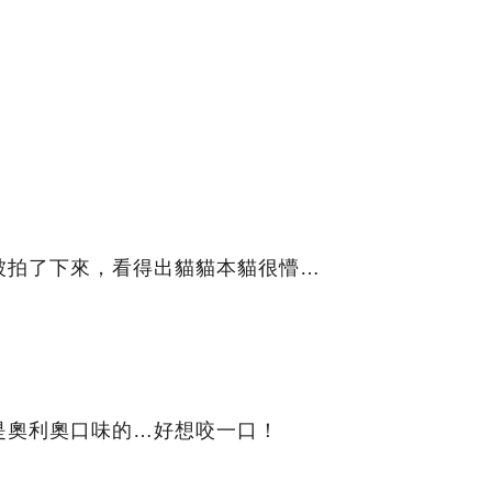
被拍了下來，看得出貓貓本貓很懵…
是奧利奧口味的…好想咬一口！