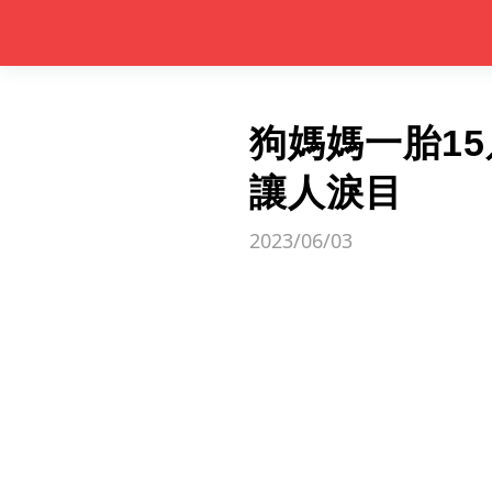
狗媽媽一胎1
讓人淚目
2023/06/03