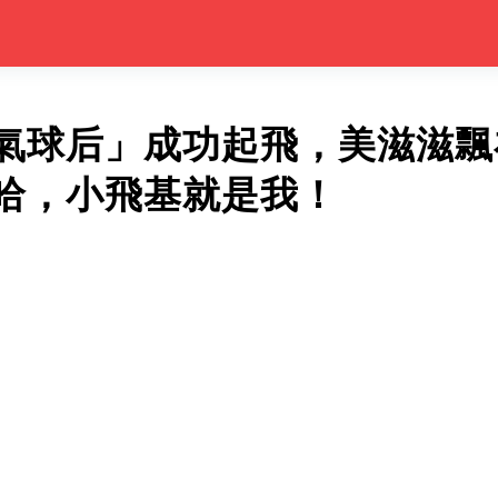
氣球后」成功起飛，美滋滋飄
哈，小飛基就是我！