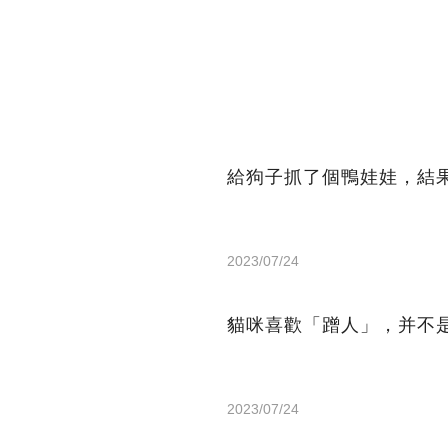
給狗子抓了個鴨娃娃，結果
2023/07/24
貓咪喜歡「蹭人」，并不
2023/07/24