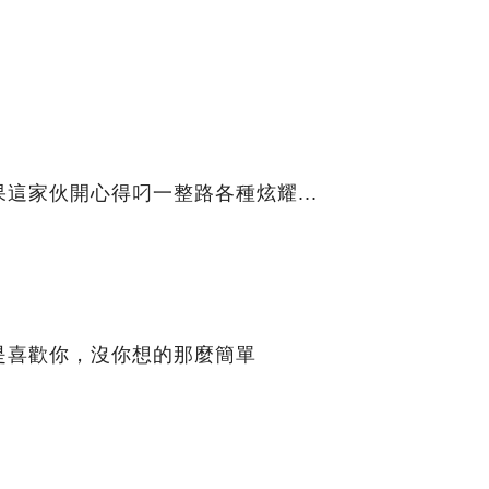
這家伙開心得叼一整路各種炫耀...
是喜歡你，沒你想的那麼簡單