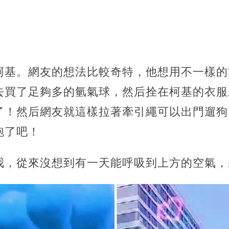
柯基。網友的想法比較奇特，他想用不一樣的
去買了足夠多的氫氣球，然后拴在柯基的衣服
了！然后網友就這樣拉著牽引繩可以出門遛狗
跑了吧！
我，從來沒想到有一天能呼吸到上方的空氣，