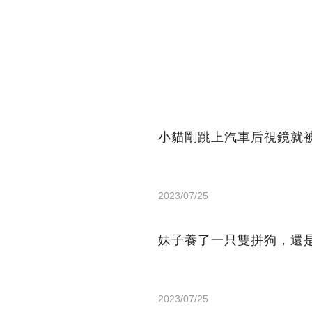
小貓剛跳上汽車后視鏡就
2023/07/25
妹子養了一只雙拼狗，還
2023/07/25