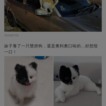
2023/07/25
妹子養了一只雙拼狗，還是奧利奧口味的…好想咬
一口！