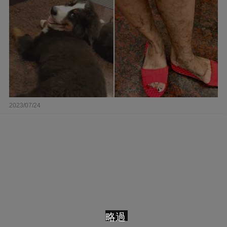
2023/07/24
略過