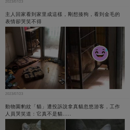
2023/07/23
主人回家看到家里成這樣，剛想揍狗，看到金毛的
表情卻哭笑不得
2023/07/23
動物園豹紋「貓」遭投訴說拿真貓忽悠游客，工作
人員哭笑道：它真不是貓.....