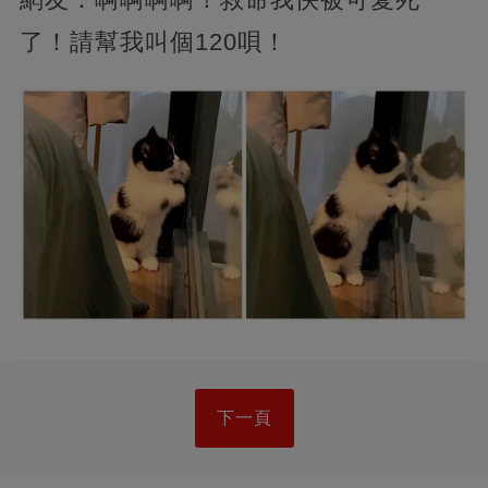
了！請幫我叫個120唄！
下一頁