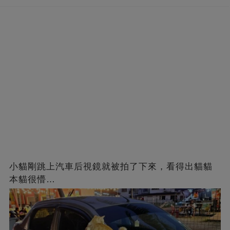
小貓剛跳上汽車后視鏡就被拍了下來，看得出貓貓
本貓很懵…