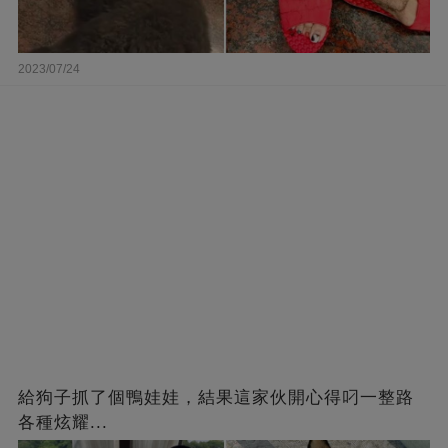
2023/07/24
給狗子抓了個鴨娃娃，結果這家伙開心得叼一整路
各種炫耀...