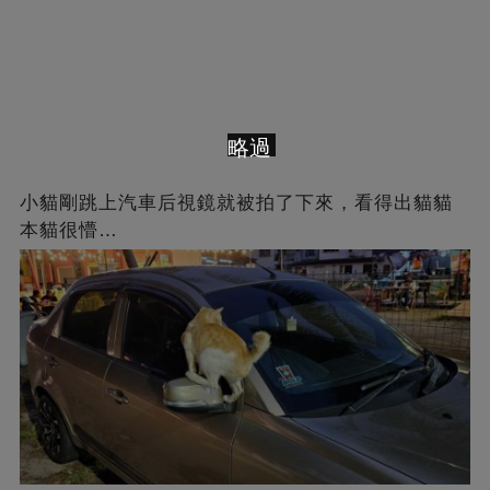
略過
小貓剛跳上汽車后視鏡就被拍了下來，看得出貓貓
本貓很懵…