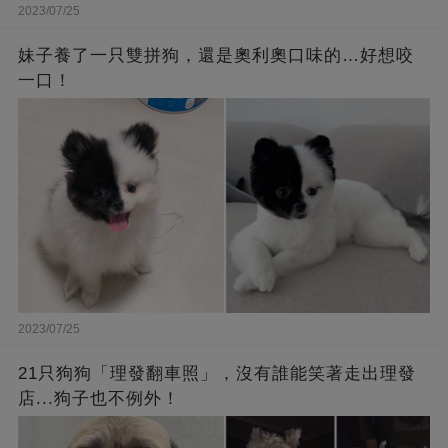
2023/07/25
妹子養了一只雙拼狗，還是奧利奧口味的…好想咬
一口！
2023/07/25
21只狗狗「理發翻車照」，沒有誰能笑著走出理發
店...狗子也不例外！