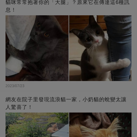
貓咪常常抱著你的「大腿」？原來它在傳達這6種訊
息！
2023/07/23
網友在院子里發現流浪貓一家，小奶貓的蛻變太讓
人驚喜了！