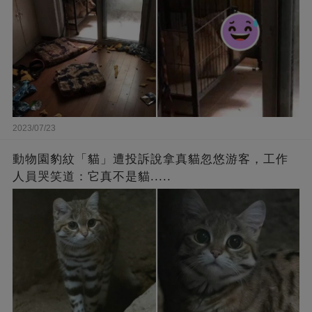
2023/07/23
動物園豹紋「貓」遭投訴說拿真貓忽悠游客，工作
人員哭笑道：它真不是貓.....