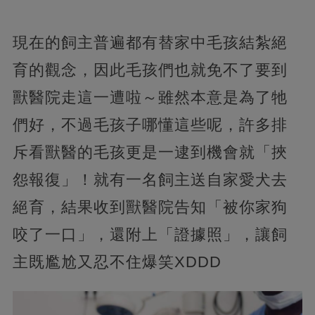
現在的飼主普遍都有替家中毛孩結紮絕
育的觀念，因此毛孩們也就免不了要到
獸醫院走這一遭啦～雖然本意是為了牠
們好，不過毛孩子哪懂這些呢，許多排
斥看獸醫的毛孩更是一逮到機會就「挾
怨報復」！就有一名飼主送自家愛犬去
絕育，結果收到獸醫院告知「被你家狗
咬了一口」，還附上「證據照」，讓飼
主既尷尬又忍不住爆笑XDDD