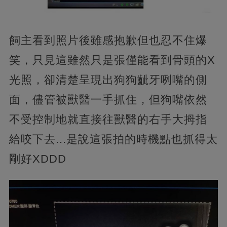
飼主看到照片後雖感抱歉但也忍不住爆
笑，只見這雖然只是張僅能看到骨頭的X
光照，卻清楚呈現出狗狗齜牙咧嘴的側
面，儘管被獸醫一手抓住，但狗嘴依然
不受控制地就直接往獸醫的右手大拇指
給咬下去...是說這張拍的時機點也抓得太
剛好XDDD