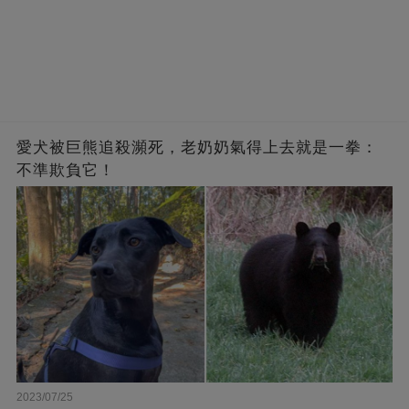
愛犬被巨熊追殺瀕死，老奶奶氣得上去就是一拳：
不準欺負它！
2023/07/25