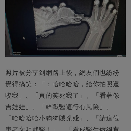
照片被分享到網路上後，網友們也紛紛
覺得搞笑：「：哈哈哈哈，給你拍照還
咬我」、「真的笑死我了」、「看著像
吉娃娃」、「幹獸醫這行有風險」、
「哈哈哈哈小狗狗賊兇殘」、「請這位
患者文明就醫！」、「看成醫生做絕育