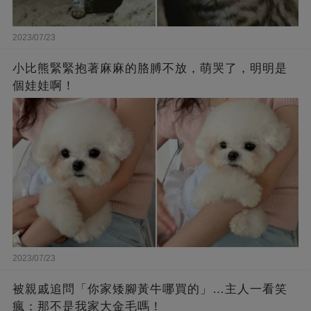
2023/07/23
小比熊緊緊抱著麻麻的胳膊不放，萌哭了，明明是
個娃娃啊！
2023/07/23
被親戚追問「你家矮腳黃牛哪買的」…主人一看笑
瘋：那不是我家大金毛嗎！