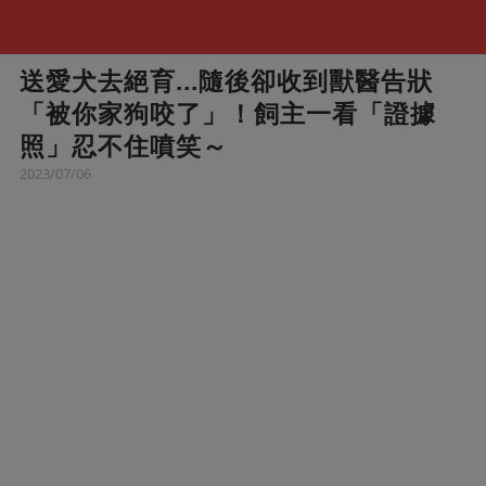
送愛犬去絕育...隨後卻收到獸醫告狀
「被你家狗咬了」！飼主一看「證據
照」忍不住噴笑～
2023/07/06