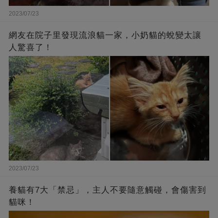
2023/07/23
網友在院子里發現流浪貓一家，小奶貓的蛻變太讓
人驚喜了！
2023/07/23
養貓有7大「禁忌」，主人不要隨意觸碰，會傷害到
貓咪！