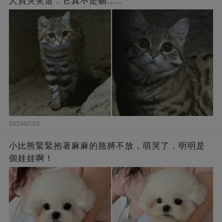
人員哭笑道：它真不是貓.....
2023/07/23
小比熊緊緊抱著麻麻的胳膊不放，萌哭了，明明是
個娃娃啊！