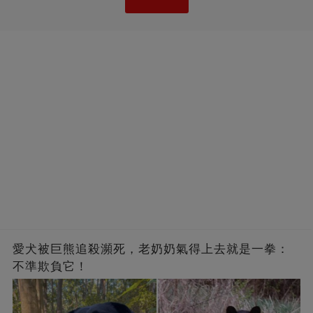
愛犬被巨熊追殺瀕死，老奶奶氣得上去就是一拳：
不準欺負它！