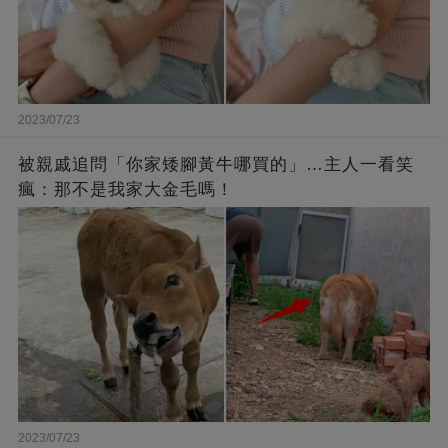
2023/07/23
被親戚追問「你家矮腳黃牛哪買的」…主人一看笑
瘋：那不是我家大金毛嗎！
2023/07/23