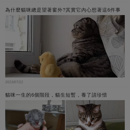
為什麼貓咪總是望著窗外?其實它內心想著這6件事
2023/07/22
貓咪一生的6個階段，貓生短暫，養了請珍惜