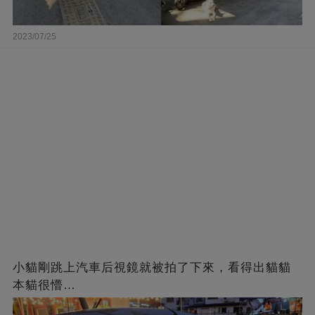
2023/07/25
小貓剛跳上汽車后視鏡就被拍了下來，看得出貓貓
本貓很懵…