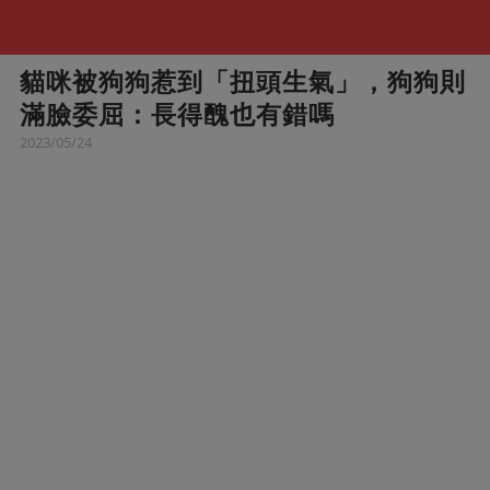
貓咪被狗狗惹到「扭頭生氣」，狗狗則
滿臉委屈：長得醜也有錯嗎
2023/05/24