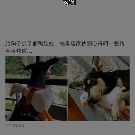
略過
給狗子抓了個鴨娃娃，結果這家伙開心得叼一整路
各種炫耀...
2023/07/24