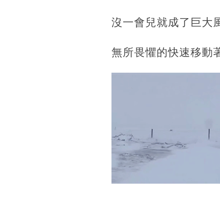
沒一會兒就成了巨大
無所畏懼的快速移動著.