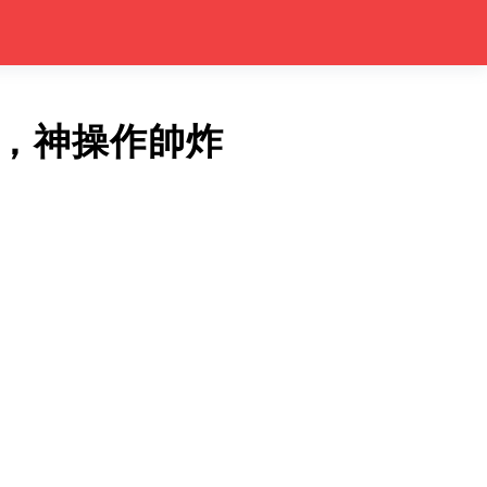
，神操作帥炸