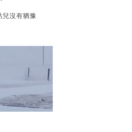
點兒沒有猶豫