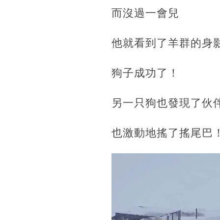
而沒過一會兒
他就看到了羊群的身
狗子成功了！
另一只狗也發現了伙
也激動地搖了搖尾巴